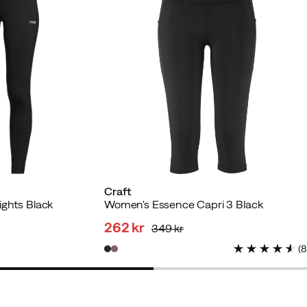
t køber
ber
Craft
ights Black
Women's Essence Capri 3 Black
262 kr
349 kr
discounted
original
(
price
price