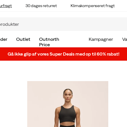
urfragt
30 dages returret
Klimakompenseret fragt
der
Outlet
Outnorth
Kampagner
V
Price
Gå ikke glip af vores Super Deals med op til 60% rabat!