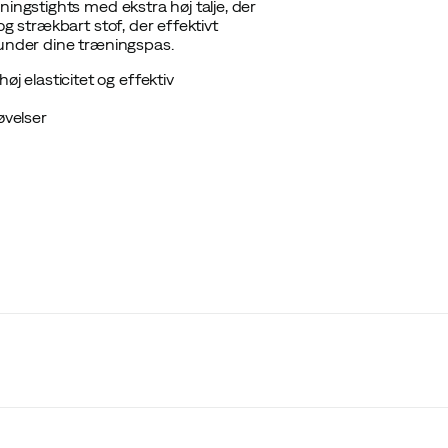
ningstights med ekstra høj talje, der
og strækbart stof, der effektivt
 under dine træningspas.
j elasticitet og effektiv
øvelser