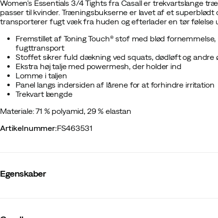
Women's Essentials 3/4 Tights fra Casall er trekvartslange træ
passer til kvinder. Træningsbukserne er lavet af et superblødt 
transporterer fugt væk fra huden og efterlader en tør følelse
Fremstillet af Toning Touch® stof med blød fornemmelse, hø
fugttransport
Stoffet sikrer fuld dækning ved squats, dødløft og andre 
Ekstra høj talje med powermesh, der holder ind
Lomme i taljen
Panel langs indersiden af lårene for at forhindre irritation
Trekvart længde
Materiale: 71 % polyamid, 29 % elastan
Artikelnummer
:
FS463531
Egenskaber
Leverandørens varenummer
:
24942
Leverandørens farvenavn
:
Black