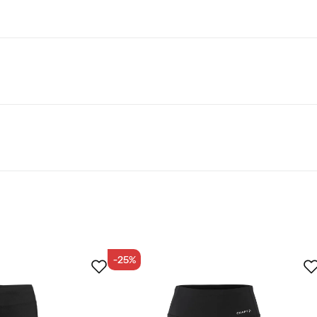
lder mindst 50% genanvendte materialer.
-25%