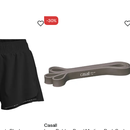
Verified by Trustvoice
-30%
Casall