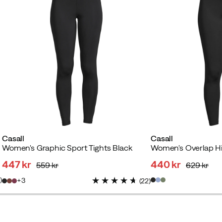
Casall
Casall
Women's Graphic Sport Tights Black
Women's Overlap Hi
447 kr
440 kr
559 kr
629 kr
discounted
original
discounted
original
8
)
3
(
22
)
price
price
price
price