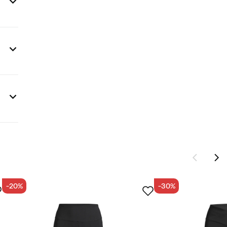
-20%
-30%