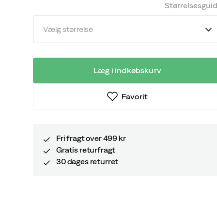
price
price
Størrelsesgui
Vælg størrelse
Læg i indkøbskurv
Favorit
Fri fragt over 499 kr
Gratis returfragt
30 dages returret