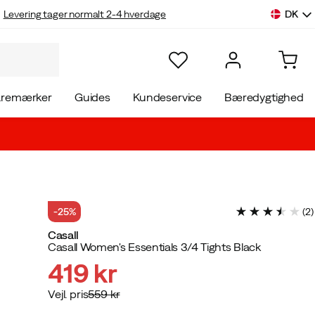
DK
Levering tager normalt 2-4 hverdage
aremærker
Guides
Kundeservice
Bæredygtighed
-25%
(
2
)
Casall
Casall Women's Essentials 3/4 Tights Black
419 kr
Vejl. pris
559 kr
discounted
original