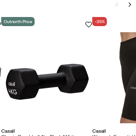
Outnorth Price
-35%
Casall
Casall