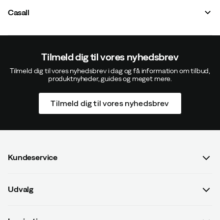
Casall
Tilmeld dig til vores nyhedsbrev
Tilmeld dig til vores nyhedsbrev i dag og få information om tilbud,
produktnyheder, guides og meget mere.
Tilmeld dig til vores nyhedsbrev
Kundeservice
Spørgsmål og svar
Udvalg
Kontakt os
Dame
Handelsbetingelser