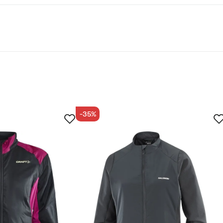
-35%
Fluorkarbonfri imprægnering