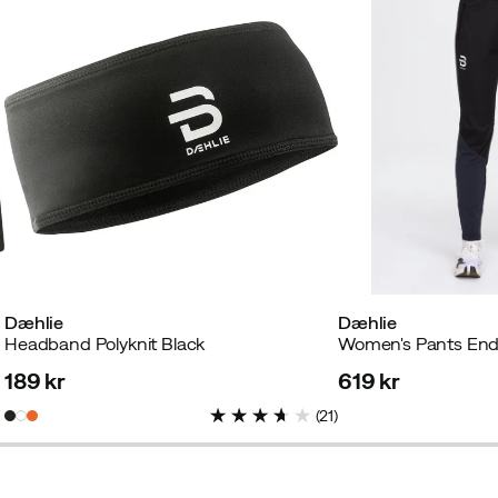
Dæhlie
Dæhlie
Headband Polyknit Black
Women's Pants End
189 kr
619 kr
price
price
(
21
)