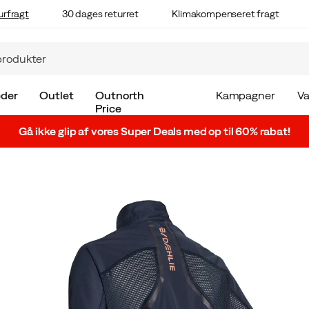
urfragt
30 dages returret
Klimakompenseret fragt
der
Outlet
Outnorth
Kampagner
V
Price
Gå ikke glip af vores Super Deals med op til 60% rabat!