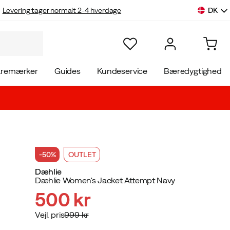
DK
Levering tager normalt 2-4 hverdage
aremærker
Guides
Kundeservice
Bæredygtighed
-50%
OUTLET
Dæhlie
Dæhlie Women's Jacket Attempt Navy
500 kr
Vejl. pris
999 kr
discounted
original