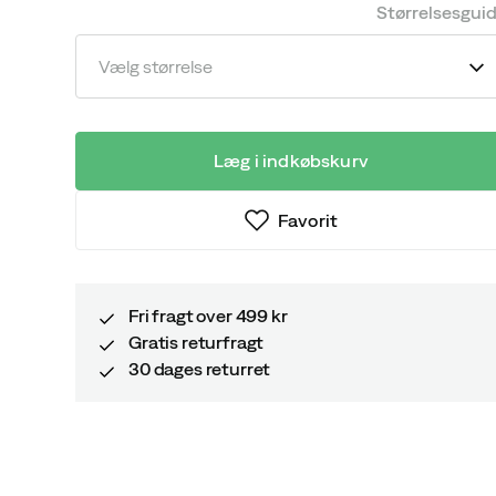
price
price
Størrelsesgui
Vælg størrelse
Læg i indkøbskurv
Favorit
Fri fragt over 499 kr
Gratis returfragt
30 dages returret