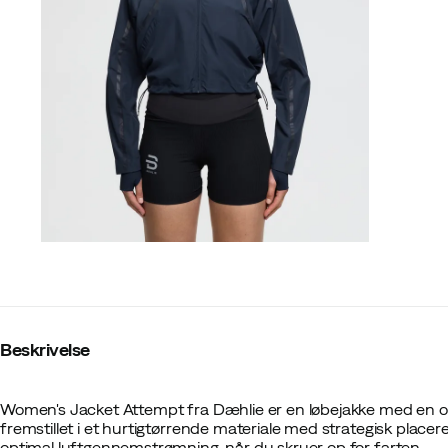
Beskrivelse
Women's Jacket Attempt fra Dæhlie er en løbejakke med en ove
fremstillet i et hurtigtørrende materiale med strategisk placere
optimal luftgennemstrømning, når du skruer op for farten.