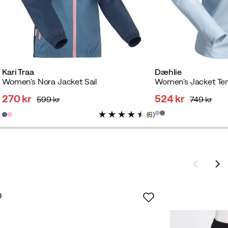
Kari Traa
Dæhlie
Women's Nora Jacket Sail
Women's Jacket Te
270 kr
524 kr
599 kr
749 kr
discounted
original
discounted
original
(
6
)
price
price
price
price