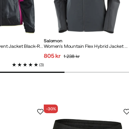
Salomon
Women's Pro Hypervent Jacket Black-Roxo
Women's Mountain Flex Hybrid Jacket Deep Black
805 kr
1 238 kr
discounted
original
(
3
)
price
price
-30%