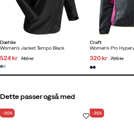
Størrelsesguide
Dæhlie
Craft
Women's Jacket Tempo Black
524 kr
320 kr
749 kr
799 kr
discounted
original
discounted
original
price
price
price
price
Dette passer også med
-30%
-35%