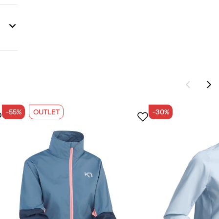
-55%
OUTLET
-30%