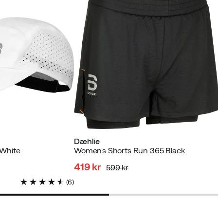
Dæhlie
 White
Women's Shorts Run 365 Black
419 kr
599 kr
discounted
original
(
6
)
price
price