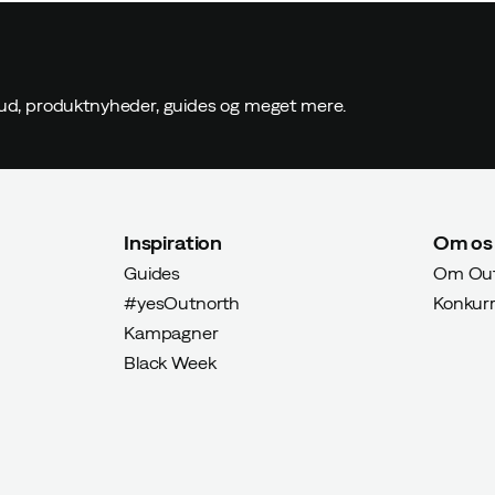
ilbud, produktnyheder, guides og meget mere.
Inspiration
Om os
Guides
Om Out
#yesOutnorth
Konkur
Kampagner
Black Week