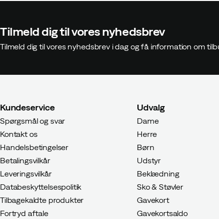
Tilmeld dig til vores nyhedsbrev
Tilmeld dig til vores nyhedsbrev i dag og få information om t
Kundeservice
Udvalg
Spørgsmål og svar
Dame
Kontakt os
Herre
Handelsbetingelser
Børn
Betalingsvilkår
Udstyr
Leveringsvilkår
Beklædning
Databeskyttelsespolitik
Sko & Støvler
Tilbagekaldte produkter
Gavekort
Fortryd aftale
Gavekortsaldo