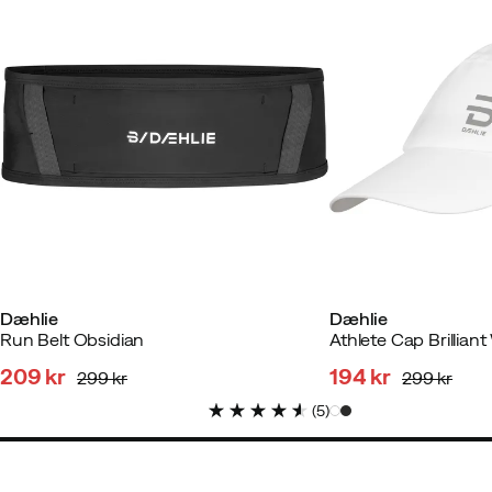
Dæhlie
Dæhlie
Run Belt Obsidian
Athlete Cap Brilliant
209 kr
194 kr
299 kr
299 kr
discounted
original
discounted
original
(
5
)
price
price
price
price