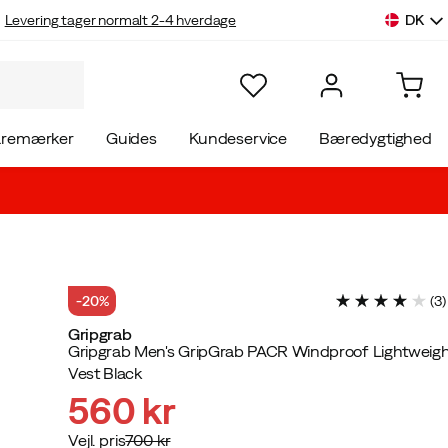
DK
Levering tager normalt 2-4 hverdage
aremærker
Guides
Kundeservice
Bæredygtighed
-20%
(
3
)
Gripgrab
Gripgrab Men's GripGrab PACR Windproof Lightweig
Vest Black
560 kr
Vejl. pris
700 kr