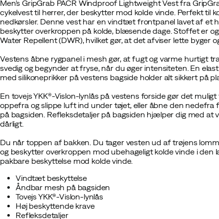
Men's GripGrab PACR Windproof Lightweight Vest fra GripGrab
cykelvest til herrer, der beskytter mod kolde vinde. Perfekt til
nedkørsler. Denne vest har en vindtæt frontpanel lavet af et hø
beskytter overkroppen på kolde, blæsende dage. Stoffet er o
Water Repellent (DWR), hvilket gør, at det afviser lette byger 
Vestens åbne rygpanel i mesh gør, at fugt og varme hurtigt tra
svedig og begynder at fryse, når du øger intensiteten. En ela
med silikoneprikker på vestens bagside holder alt sikkert på 
En tovejs YKK®-Vislon-lynlås på vestens forside gør det muligt 
oppefra og slippe luft ind under tøjet, eller åbne den nedefra 
på bagsiden. Refleksdetaljer på bagsiden hjælper dig med at væ
dårligt.
Du når toppen af bakken. Du tager vesten ud af trøjens lomm
og beskytter overkroppen mod ubehageligt kolde vinde i den l
pakbare beskyttelse mod kolde vinde.
Vindtæt beskyttelse
Åndbar mesh på bagsiden
Tovejs YKK®-Vislon-lynlås
Høj beskyttende krave
Refleksdetaljer