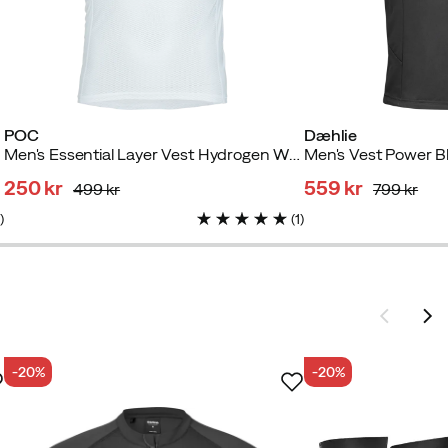
POC
Dæhlie
Men's Essential Layer Vest Hydrogen White
Men's Vest Power B
250 kr
559 kr
499 kr
799 kr
discounted
original
discounted
original
1
)
(
1
)
price
price
price
price
-20%
-20%