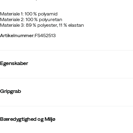
Materiale 1: 100 % polyamid
Materiale 2: 100 % polyuretan
Materiale 3: 89 % polyester, 11 % elastan
Artikelnummer
:
FS452513
Egenskaber
Leverandørens farvenavn
:
Black
Membran
:
Nej
Gripgrab
Vindtæthed
:
Ja
Hovedmateriale
:
Polyamid
Vandtæt
:
Nej
Hætte
:
Nej
Antal lommer
:
0 stk
Bæredygtighed og Miljø
Reflekser
:
Ja
Justerbar kant
:
Nej
Stretch
:
Nej