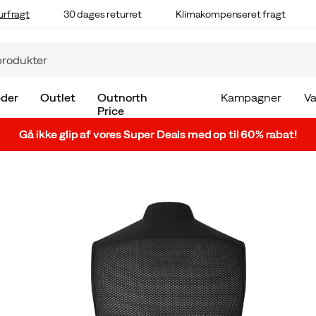
urfragt
30 dages returret
Klimakompenseret fragt
der
Outlet
Outnorth
Kampagner
V
Price
Gå ikke glip af vores Super Deals med op til 60% rabat!