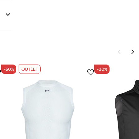
ter
-50%
OUTLET
-30%