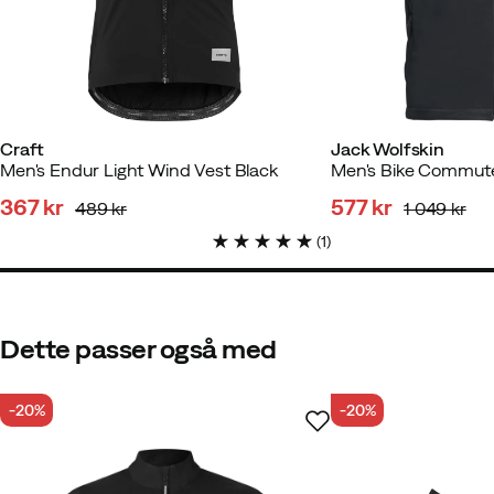
Alexander A
1 måned siden
Be
Craft
Jack Wolfskin
Farve:
Olive Green
Men's Endur Light Wind Vest Black
367 kr
577 kr
489 kr
1 049 kr
discounted
original
discounted
original
(
1
)
price
price
price
price
Thomas H
3 år siden
Bekræftet
Dette passer også med
-20%
-20%