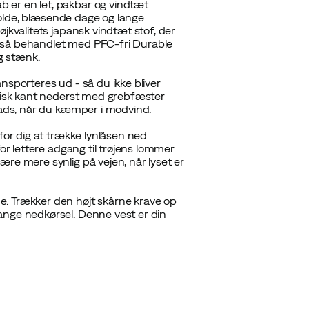
 er en let, pakbar og vindtæt
 kolde, blæsende dage og lange
jkvalitets japansk vindtæt stof, der
gså behandlet med PFC-fri Durable
og stænk.
nsporteres ud - så du ikke bliver
stisk kant nederst med grebfæster
plads, når du kæmper i modvind.
for dig at trække lynlåsen ned
for lettere adgang til trøjens lommer
re mere synlig på vejen, når lyset er
e. Trækker den højt skårne krave op
ange nedkørsel. Denne vest er din