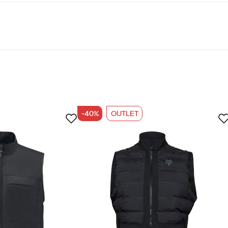
gnering får mærkningen PFAS-fri DWR-behandling i vores fil
-40%
OUTLET
øber
t og glider ikke, lynlåsen kan også åbnes nedefra og kan