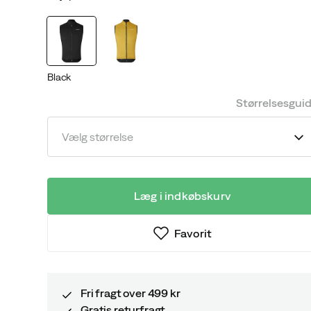
discounted
original
price
price
Black
Størrelsesgui
Vælg størrelse
Læg i indkøbskurv
Favorit
Fri fragt over 499 kr
Gratis returfragt