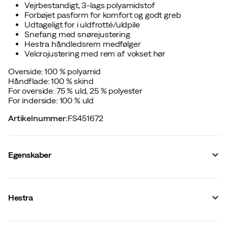
Vejrbestandigt, 3-lags polyamidstof
Forbøjet pasform for komfort og godt greb
Udtageligt for i uldfrotté/uldpile
Snefang med snørejustering
Hestra håndledsrem medfølger
Velcrojustering med rem af vokset hør
Overside: 100 % polyamid
Håndflade: 100 % skind
For overside: 75 % uld, 25 % polyester
For inderside: 100 % uld
Artikelnummer
:
FS451672
Egenskaber
Leverandørens varenummer
:
3001881
Leverandørens varenavn
:
Mono Wool - mitt
Hestra
Leverandørens farvenavn
:
Offwhite
For
:
Merinould
Vandtætte
:
Nej