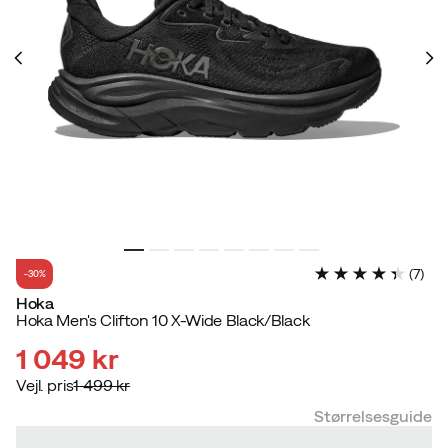
(
7
)
-30%
Hoka
Hoka Men's Clifton 10 X-Wide Black/Black
1 049 kr
Vejl. pris
1 499 kr
discounted
original
Størrelsesguide
price
price