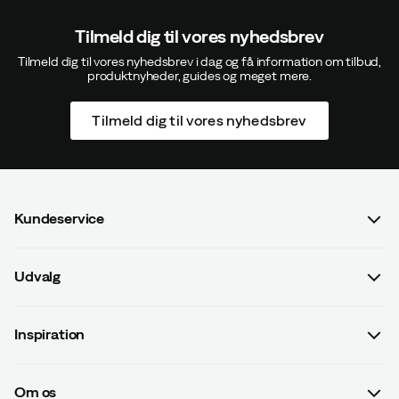
Tilmeld dig til vores nyhedsbrev
Andreas
11 måneder siden
Bekræftet køber
Tilmeld dig til vores nyhedsbrev i dag og få information om tilbud,
produktnyheder, guides og meget mere.
Størrelse:
Normal
Højde:
175-179
Tilmeld dig til vores nyhedsbrev
Vægt:
90-94
Kundeservice
Jamie A
1 år siden
Bekræftet køber
Spørgsmål og svar
Størrelse:
Normal
Udvalg
Kontakt os
Højde:
185-189
Dame
Handelsbetingelser
Inspiration
Herre
Betalingsvilkår
Guides
Børn
Jani S
1 år siden
Bekræftet køber
Leveringsvilkår
Om os