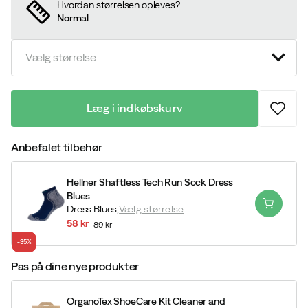
Hvordan størrelsen opleves?
Normal
Vælg størrelse
Læg i indkøbskurv
Anbefalet tilbehør
Hellner Shaftless Tech Run Sock Dress
Blues
Dress Blues,
Vælg størrelse
58 kr
89 kr
discounted
original
-35%
price
price
Pas på dine nye produkter
OrganoTex ShoeCare Kit Cleaner and