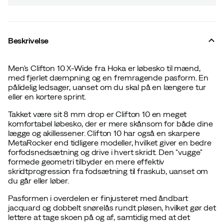
Beskrivelse
Men's Clifton 10 X-Wide fra Hoka er løbesko til mænd,
med fjerlet dæmpning og en fremragende pasform. En
pålidelig ledsager, uanset om du skal på en længere tur
eller en kortere sprint.
Takket være sit 8 mm drop er Clifton 10 en meget
komfortabel løbesko, der er mere skånsom for både dine
lægge og akillessener. Clifton 10 har også en skarpere
MetaRocker end tidligere modeller, hvilket giver en bedre
forfodsnedsætning og drive i hvert skridt. Den "vugge"
formede geometri tilbyder en mere effektiv
skridtprogression fra fodsætning til fraskub, uanset om
du går eller løber.
Pasformen i overdelen er finjusteret med åndbart
jacquard og dobbelt snørelås rundt pløsen, hvilket gør det
lettere at tage skoen på og af, samtidig med at det