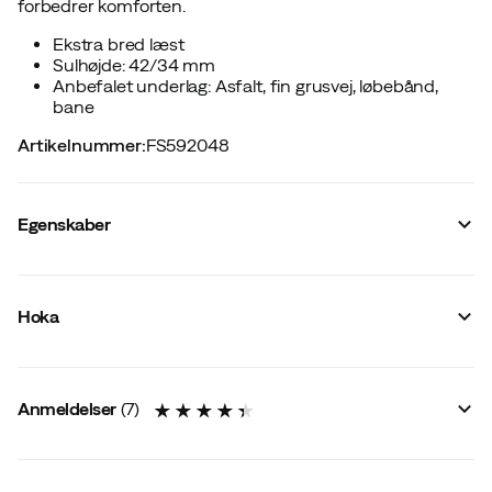
forbedrer komforten.
Ekstra bred læst
Sulhøjde: 42/34 mm
Anbefalet underlag: Asfalt, fin grusvej, løbebånd,
bane
Artikelnummer
:
FS592048
Egenskaber
Leverandørens farvenavn
:
Black/Black
Vandafvisende
:
Nej
Hoka
Reflekser
:
Nej
Ydersål
:
Gummi
Løbestil
:
Neutral
Dæmpning #{value}
:
Maksimal
Anmeldelser
(
7
)
Membran
:
Nej
Metalpigge
:
Nej
Last
:
Bred
Letvægtsmodel
:
Ja