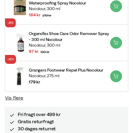
Waterproofing Spray Nocolour
Nocolour,
300 ml
164 kr
219 kr
discounted
original
-25%
price
price
OrganoTex Shoe Care Odor Remover Spray
- 300 ml Nocolour
Nocolour,
300 ml
97 kr
139 kr
discounted
original
-30%
price
price
Grangers Footwear Repel Plus Nocolour
Nocolour,
275 ml
179 kr
price
Vis flere
Fri fragt over 499 kr
Gratis returfragt
30 dages returret