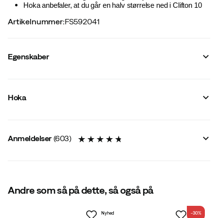
Hoka anbefaler, at du går en halv størrelse ned i Clifton 10
Artikelnummer
:
FS592041
Egenskaber
Leverandørens farvenavn
:
White/White
Dæmpning #{value}
:
Normal
Hoka
Reflekser
:
Nej
Membran
:
Nej
For
:
Syntetisk
Størrelsesoplysninger
:
Stor i størrelsen
Anmeldelser
(
603
)
Vandtætte
:
Nej
Last
:
Normal
Løbestil
:
Neutral
Letvægtsmodel
:
Ja
Vandafvisende
:
Nej
Metalpigge
:
Nej
4.8
Andre som så på dette, så også på
Ydersål
:
Gummi
Udvendigt materiale
:
Syntetisk
Størrelse
:
35 1/3
Nyhed
-30%