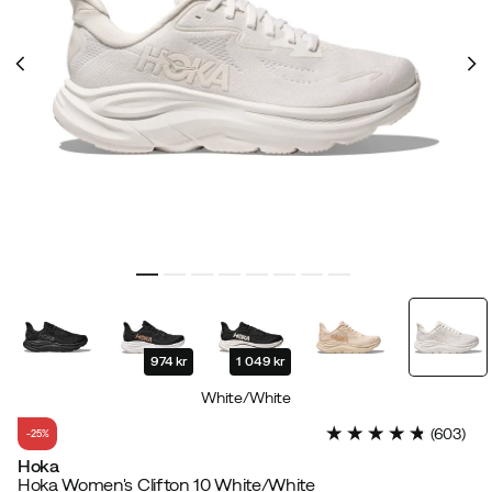
974 kr
1 049 kr
White/White
(
603
)
-25%
Hoka
Hoka Women's Clifton 10 White/White