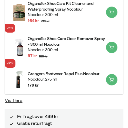
OrganoTex ShoeCare Kit Cleaner and
Waterproofing Spray Nocolour
Nocolour,
300 ml
164 kr
219 kr
discounted
original
-25%
price
price
OrganoTex Shoe Care Odor Remover Spray
- 300 ml Nocolour
Nocolour,
300 ml
97 kr
139 kr
discounted
original
-30%
price
price
Grangers Footwear Repel Plus Nocolour
Nocolour,
275 ml
179 kr
price
Vis flere
Fri fragt over 499 kr
Gratis returfragt