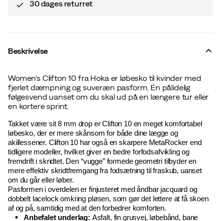
30 dages returret
Beskrivelse
Women's Clifton 10 fra Hoka er løbesko til kvinder med
fjerlet dæmpning og suveræn pasform. En pålidelig
følgesvend uanset om du skal ud på en længere tur eller
en kortere sprint.
Takket være sit 8 mm drop er Clifton 10 en meget komfortabel
løbesko, der er mere skånsom for både dine lægge og
akillessener. Clifton 10 har også en s
karpere MetaRocker end
tidligere modeller, hvilket giver en bedre forfodsafvikling og
fremdrift i skridtet. Den “vugge” formede geometri tilbyder en
mere effektiv skridtfremgang fra fodsætning til fraskub, uanset
om du går eller løber.
Pasformen i overdelen er finjusteret med åndbar jacquard og
dobbelt lacelock omkring pløsen, som gør det lettere at få skoen
af og på, samtidig med at den forbedrer komforten.
Anbefalet underlag:
Asfalt, fin grusvej, løbebånd, bane