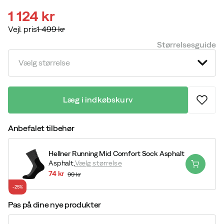
1 124 kr
Vejl. pris
1 499 kr
discounted
original
Størrelsesguide
price
price
Vælg størrelse
Læg i indkøbskurv
Anbefalet tilbehør
Hellner Running Mid Comfort Sock Asphalt
Asphalt,
Vælg størrelse
74 kr
99 kr
discounted
original
-25%
price
price
Pas på dine nye produkter