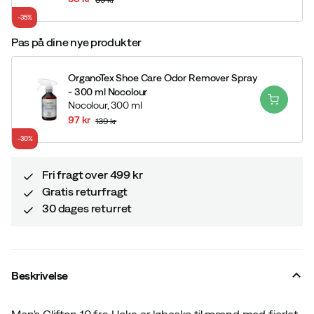
discounted
original
-35%
price
price
Pas på dine nye produkter
OrganoTex Shoe Care Odor Remover Spray
- 300 ml Nocolour
Nocolour,
300 ml
97 kr
139 kr
discounted
original
-30%
price
price
Fri fragt over 499 kr
Gratis returfragt
30 dages returret
Beskrivelse
Men's Clifton 10 fra Hoka er løbesko til mænd med fjerlet