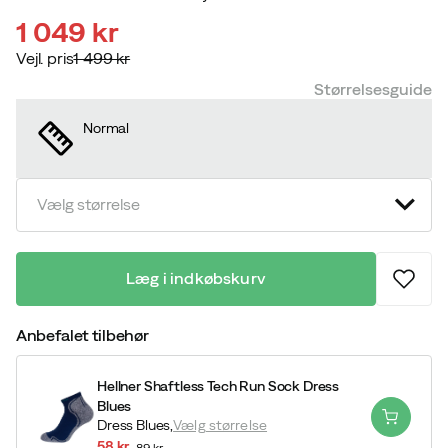
1 049 kr
Vejl. pris
1 499 kr
discounted
original
Størrelsesguide
price
price
Normal
Vælg størrelse
Læg i indkøbskurv
Anbefalet tilbehør
Hellner Shaftless Tech Run Sock Dress
Blues
Dress Blues,
Vælg størrelse
58 kr
89 kr