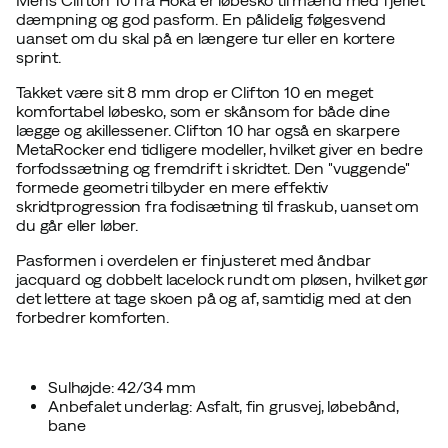
dæmpning og god pasform. En pålidelig følgesvend
uanset om du skal på en længere tur eller en kortere
sprint.
Takket være sit 8 mm drop er Clifton 10 en meget
komfortabel løbesko, som er skånsom for både dine
lægge og akillessener. Clifton 10 har også en skarpere
MetaRocker end tidligere modeller, hvilket giver en bedre
forfodssætning og fremdrift i skridtet. Den "vuggende"
formede geometri tilbyder en mere effektiv
skridtprogression fra fodisætning til fraskub, uanset om
du går eller løber.
Pasformen i overdelen er finjusteret med åndbar
jacquard og dobbelt lacelock rundt om pløsen, hvilket gør
det lettere at tage skoen på og af, samtidig med at den
forbedrer komforten.
Sulhøjde: 42/34 mm
Anbefalet underlag: Asfalt, fin grusvej, løbebånd,
bane