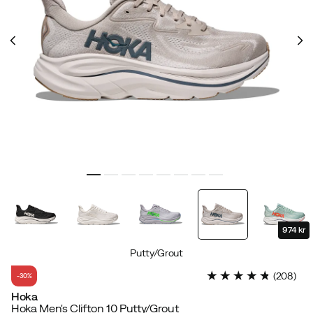
974 kr
Putty/Grout
(
208
)
-30%
Hoka
Hoka Men's Clifton 10 Putty/Grout