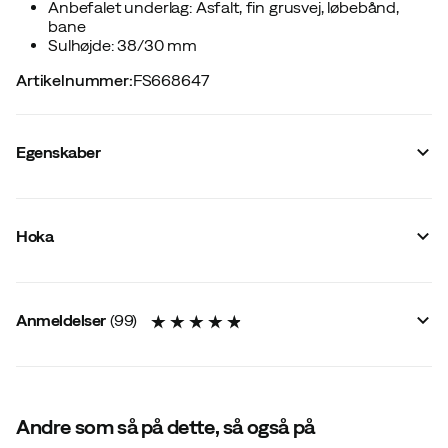
Anbefalet underlag: Asfalt, fin grusvej, løbebånd,
bane
Sulhøjde: 38/30 mm
Artikelnummer
:
FS668647
Egenskaber
Leverandørens farvenavn
:
Lilac Cream/Tangerine Glow
Dæmpning #{value}
:
Normal
Hoka
Reflekser
:
Nej
Membran
:
Nej
For
:
Syntetisk
Størrelsesoplysninger
:
Stor i størrelsen
Anmeldelser
(
99
)
Vandtætte
:
Nej
Last
:
Bred
Løbestil
:
Neutral
Letvægtsmodel
:
Ja
Vandafvisende
:
Nej
Metalpigge
:
Nej
4.9
Andre som så på dette, så også på
Ydersål
:
Gummi