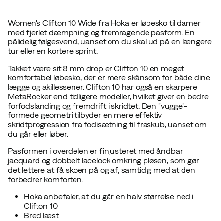
Women's Clifton 10 Wide fra Hoka er løbesko til damer
med fjerlet dæmpning og fremragende pasform. En
pålidelig følgesvend, uanset om du skal ud på en længere
tur eller en kortere sprint.
Takket være sit 8 mm drop er Clifton 10 en meget
komfortabel løbesko, der er mere skånsom for både dine
lægge og akillessener. Clifton 10 har også en skarpere
MetaRocker end tidligere modeller, hvilket giver en bedre
forfodslanding og fremdrift i skridtet. Den "vugge"-
formede geometri tilbyder en mere effektiv
skridtprogression fra fodisætning til fraskub, uanset om
du går eller løber.
Pasformen i overdelen er finjusteret med åndbar
jacquard og dobbelt lacelock omkring pløsen, som gør
det lettere at få skoen på og af, samtidig med at den
forbedrer komforten.
Hoka anbefaler, at du går en halv størrelse ned i
Clifton 10
Bred læst