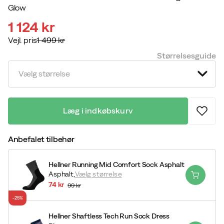
Glow
1 124 kr
Vejl. pris
1 499 kr
discounted
original
Størrelsesguide
price
price
Vælg størrelse
Læg i indkøbskurv
Anbefalet tilbehør
Hellner Running Mid Comfort Sock Asphalt
Asphalt,
Vælg størrelse
74 kr
99 kr
discounted
original
-25%
price
price
Hellner Shaftless Tech Run Sock Dress