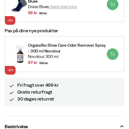
Blues
Dress Blues,
Vælg størrelse
58 kr
89 kr
discounted
original
-35%
price
price
Pas på dine nye produkter
OrganoTex Shoe Care Odor Remover Spray
- 300 ml Nocolour
Nocolour,
300 ml
97 kr
139 kr
discounted
original
-30%
price
price
Fri fragt over 499 kr
Gratis returfragt
30 dages returret
Beskrivelse