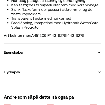
Håndtag på låget til bæring og ophængning
Kan fastgøres til rygsæk eller rem med karabinhage
Slank flaskeform, der passer i sidelommer og de
fleste kopholdere
Transparent flaske med høj klarhed
Bred åbning, kompatibel med Hydrapak WaterGate
Splash Protector
Artikelnummer
:
A451809
|
P443-8278
|
443-8278
Egenskaber
Leverandørens varenummer
:
BRC02B
Leverandørens farvenavn
:
Charcoal
Hydrapak
Enhånds åbning
:
Nej
Rustfrit stål indvendigt
:
Nej
BPA-fri
:
Ja
Rustfrit stål udvendigt
:
Nej
Isoleret
:
Nej
Størrelse
Andre som så på dette, så også på
:
ONESIZE
Lavet i
:
Kina