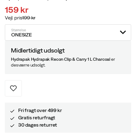
159 kr
Vejl. pris
199 kr
discounted
original
price
price
Størrelse
ONESIZE
Midlertidigt udsolgt
Hydrapak Hydrapak Recon Clip & Carry 1 L Charcoal
er
desværre udsolgt.
Fri fragt over 499 kr
Gratis returfragt
30 dages returret