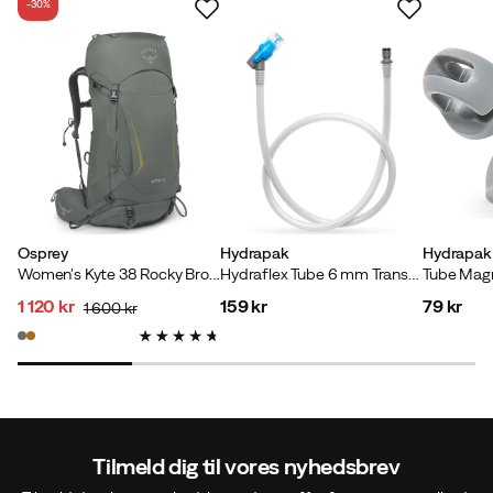
-30%
Osprey
Hydrapak
Hydrapak
Women's Kyte 38 Rocky Brook Green
Hydraflex Tube 6 mm Transparent
1 120 kr
159 kr
79 kr
1 600 kr
discounted
original
price
price
price
price
Tilmeld dig til vores nyhedsbrev