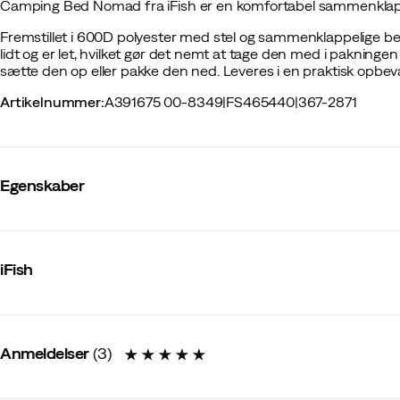
Camping Bed Nomad fra iFish er en komfortabel sammenklap
Fremstillet i 600D polyester med stel og sammenklappelige 
lidt og er let, hvilket gør det nemt at tage den med i pakninge
sætte den op eller pakke den ned. Leveres i en praktisk opbev
Artikelnummer
:
A391675 00-8349
|
FS465440
|
367-2871
Egenskaber
Leverandørens varenummer
:
20236307
Leverandørens varenavn
:
Campingsäng Nomad
iFish
Leverandørens farvenavn
:
Black
Størrelse
:
OneSize
Lavet i
:
Kina
Ydermål LængdexBreddexhøjde
:
190 x 70 x 16,5
Total vægt
:
1900 g
Anmeldelser
(
3
)
Pakkemål ca.
:
50 x 18 x 18 cm