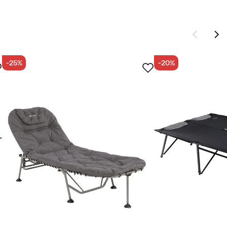
-25%
-20%