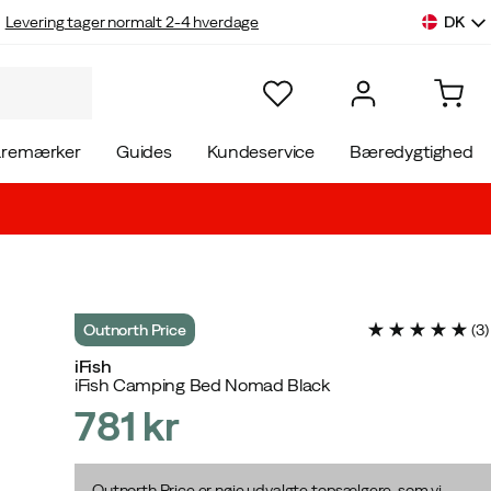
DK
Levering tager normalt 2-4 hverdage
aremærker
Guides
Kundeservice
Bæredygtighed
Outnorth Price
(
3
)
iFish
iFish Camping Bed Nomad Black
781 kr
price
Outnorth Price er nøje udvalgte topsælgere, som vi