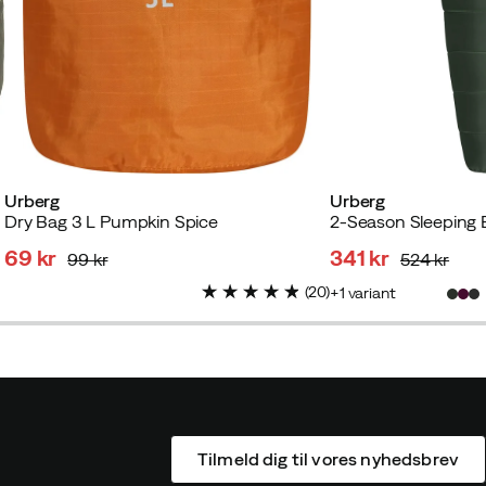
Urberg
Urberg
Dry Bag 3 L Pumpkin Spice
2-Season Sleeping
69 kr
341 kr
99 kr
524 kr
discounted
original
discounted
original
(
20
)
1
variant
price
price
price
price
Tilmeld dig til vores nyhedsbrev