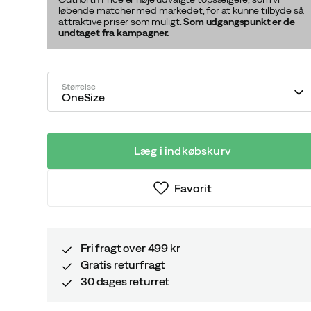
løbende matcher med markedet, for at kunne tilbyde så
attraktive priser som muligt.
Som udgangspunkt er de
undtaget fra kampagner.
Størrelse
OneSize
Læg i indkøbskurv
Favorit
Fri fragt over 499 kr
Gratis returfragt
30 dages returret