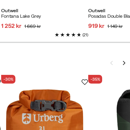
Outwell
Outwell
Fontana Lake Grey
Posadas Double Bl
1 252 kr
919 kr
1 669 kr
1 149 kr
discounted
original
discounted
original
(
21
)
price
price
price
price
-30%
-35%