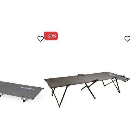
-20%
øber
enning