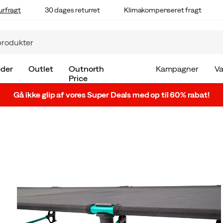
urfragt
30 dages returret
Klimakompenseret fragt
der
Outlet
Outnorth
Kampagner
V
Price
Gå ikke glip af vores Super Deals med op til 60% rabat!