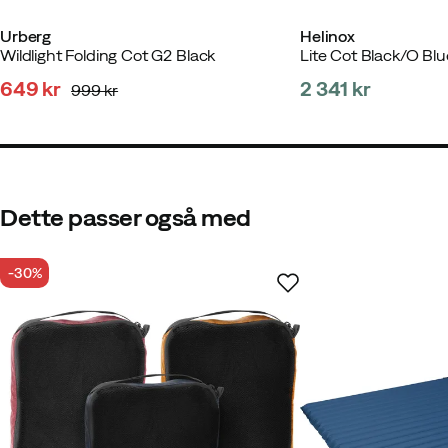
Michael J
2 uger siden
Bekræft
Urberg
Helinox
Wildlight Folding Cot G2 Black
Lite Cot Black/O Blu
649 kr
2 341 kr
999 kr
discounted
original
price
price
price
Martin B
2 år siden
Bekræftet 
Dette passer også med
-30%