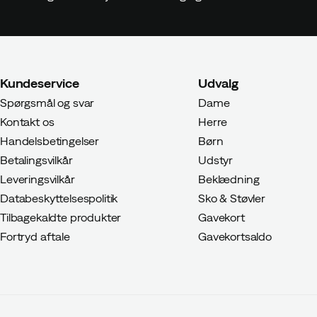
Kundeservice
Udvalg
Spørgsmål og svar
Dame
Kontakt os
Herre
Handelsbetingelser
Børn
Betalingsvilkår
Udstyr
Leveringsvilkår
Beklædning
Databeskyttelsespolitik
Sko & Støvler
Tilbagekaldte produkter
Gavekort
Fortryd aftale
Gavekortsaldo