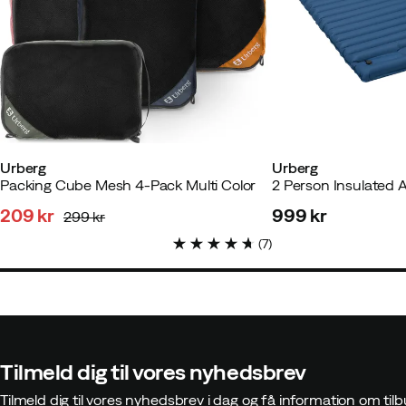
Urberg
Urberg
Packing Cube Mesh 4-Pack Multi Color
2 Person Insulated 
209 kr
999 kr
299 kr
discounted
original
price
(
7
)
price
price
Tilmeld dig til vores nyhedsbrev
Tilmeld dig til vores nyhedsbrev i dag og få information om t