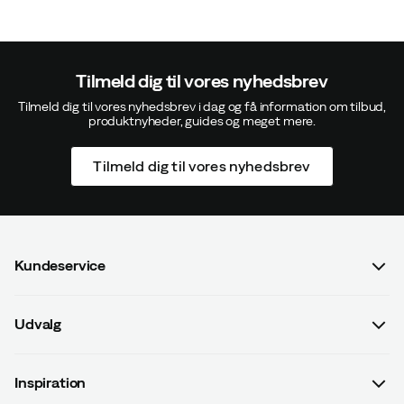
Tilmeld dig til vores nyhedsbrev
Tilmeld dig til vores nyhedsbrev i dag og få information om tilbud,
produktnyheder, guides og meget mere.
Tilmeld dig til vores nyhedsbrev
Kundeservice
Spørgsmål og svar
Udvalg
Kontakt os
Dame
Handelsbetingelser
Inspiration
Herre
Betalingsvilkår