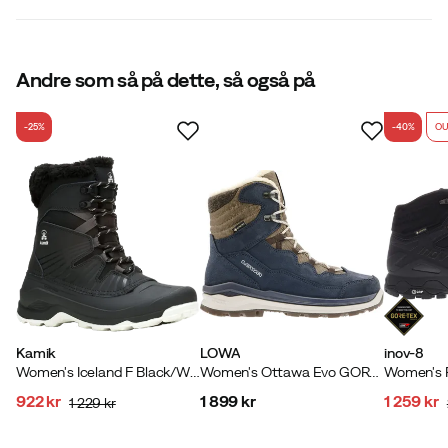
For
:
Polyester
Vandtætte
:
Ja
Last
:
Normal
Vandafvisende
:
Ja
Metalpigge
Andre som så på dette, så også på
:
Nej
Ydersål
:
Gummi/Syntetisk
Udvendigt materiale
:
Skind/Syntetisk
-25%
-40%
OU
Størrelse
:
37
Lavet i
:
Kina
Størrelsesguide
Kamik
LOWA
inov-8
Women's Iceland F Black/White
Women's Ottawa Evo GORE-TEX Navy
922 kr
1 899 kr
1 259 kr
1 229 kr
discounted
original
price
discoun
original
price
price
price
price