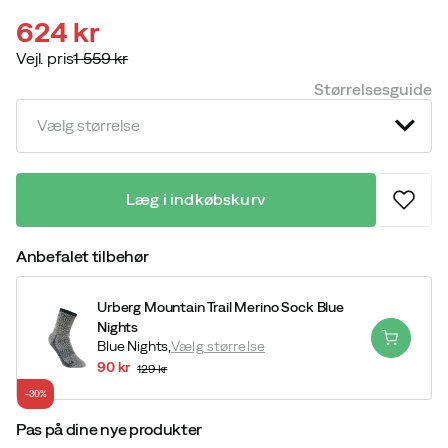
624 kr
Vejl. pris
1 559 kr
discounted
original
Størrelsesguide
price
price
Vælg størrelse
Læg i indkøbskurv
Anbefalet tilbehør
Urberg Mountain Trail Merino Sock Blue
Nights
Blue Nights,
Vælg størrelse
90 kr
129 kr
discounted
original
-30%
price
price
Pas på dine nye produkter