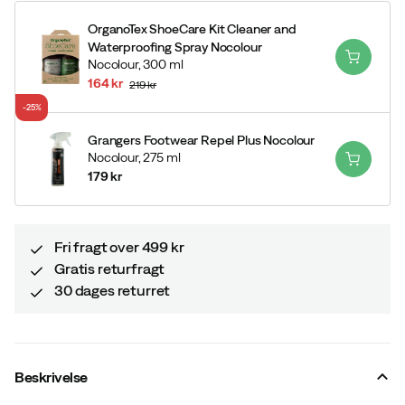
OrganoTex ShoeCare Kit Cleaner and
Waterproofing Spray Nocolour
Nocolour,
300 ml
164 kr
219 kr
discounted
original
-25%
price
price
Grangers Footwear Repel Plus Nocolour
Nocolour,
275 ml
179 kr
price
Fri fragt over 499 kr
Gratis returfragt
30 dages returret
Beskrivelse