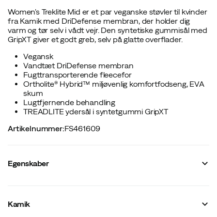
Women's Treklite Mid er et par veganske støvler til kvinder
fra Kamik med DriDefense membran, der holder dig
varm og tør selv i vådt vejr. Den syntetiske gummisål med
GripXT giver et godt greb, selv på glatte overflader.
Vegansk
Vandtæt DriDefense membran
Fugttransporterende fleecefor
Ortholite® Hybrid™ miljøvenlig komfortfodseng, EVA
skum
Lugtfjernende behandling
TREADLITE ydersål i syntetgummi GripXT
Artikelnummer
:
FS461609
Egenskaber
Leverandørens varenummer
:
109800
Leverandørens farvenavn
:
Wine
Kamik
Skafthøjde
:
Medium