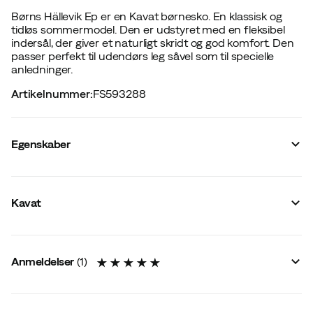
Børns Hällevik Ep er en Kavat børnesko. En klassisk og
tidløs sommermodel. Den er udstyret med en fleksibel
indersål, der giver et naturligt skridt og god komfort. Den
passer perfekt til udendørs leg såvel som til specielle
anledninger.
Artikelnummer
:
FS593288
Egenskaber
Leverandørens farvenavn
:
Black
Last
:
Normal
Kavat
Removable insole
:
Ja
Tåbeskyttelse
:
Ja
Ydersål
:
Gummi
:
Nej
Anmeldelser
(
1
)
Udvendigt materiale
:
Skind
Størrelse
:
22
Lavet i
:
Indonesien
Størrelsesguide