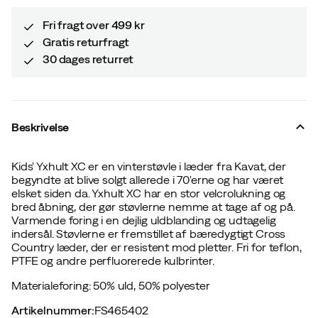
price
price
Fri fragt over 499 kr
Gratis returfragt
30 dages returret
Beskrivelse
Kids' Yxhult XC er en vinterstøvle i læder fra Kavat, der
begyndte at blive solgt allerede i 70'erne og har været
elsket siden da. Yxhult XC har en stor velcrolukning og
bred åbning, der gør støvlerne nemme at tage af og på.
Varmende foring i en dejlig uldblanding og udtagelig
indersål. Støvlerne er fremstillet af bæredygtigt Cross
Country læder, der er resistent mod pletter. Fri for teflon,
PTFE og andre perfluorerede kulbrinter.
Materialeforing: 50% uld, 50% polyester
Artikelnummer
:
FS465402