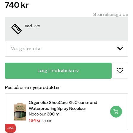
740 kr
price
Størrelsesguide
Ved ikke
Vælg størrelse
Læg i indkøbskurv
Pas på dine nye produkter
OrganoTex ShoeCare Kit Cleaner and
Waterproofing Spray Nocolour
Nocolour,
300 ml
164 kr
219 kr
discounted
original
-25%