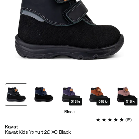
518 kr
518 kr
518 kr
Black
(
15
)
Kavat
Kavat Kids' Yxhult 2.0 XC Black