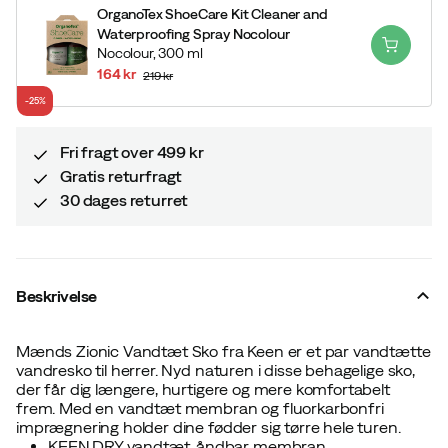
OrganoTex ShoeCare Kit Cleaner and
Waterproofing Spray Nocolour
Nocolour,
300 ml
164 kr
219 kr
discounted
original
-25%
price
price
Fri fragt over 499 kr
Gratis returfragt
30 dages returret
Beskrivelse
Mænds Zionic Vandtæt Sko fra Keen er et par vandtætte
vandresko til herrer. Nyd naturen i disse behagelige sko,
der får dig længere, hurtigere og mere komfortabelt
frem. Med en vandtæt membran og fluorkarbonfri
imprægnering holder dine fødder sig tørre hele turen.
KEEN.DRY vandtæt, åndbar membran