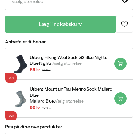
Vælg størrelse
Læg i indkøbskurv
Anbefalet tilbehør
Urberg Hiking Wool Sock G2 Blue Nights
Blue Nights,
Vælg størrelse
69 kr
99 kr
discounted
original
-30%
price
price
Urberg Mountain Trail Merino Sock Mallard
Blue
Mallard Blue,
Vælg størrelse
90 kr
129 kr
discounted
original
-30%
price
price
Pas på dine nye produkter