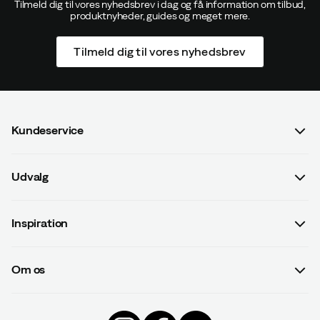
Tilmeld dig til vores nyhedsbrev i dag og få information om tilbud,
produktnyheder, guides og meget mere.
Tilmeld dig til vores nyhedsbrev
Kundeservice
Spørgsmål og svar
Udvalg
Kontakt os
Dame
Handelsbetingelser
Inspiration
Herre
Betalingsvilkår
Guides
Børn
Leveringsvilkår
Om os
#yesOutnorth
Udstyr
Databeskyttelsespolitik
Om Outnorth
Kampagner
Beklædning
Tilbagekaldte produkter