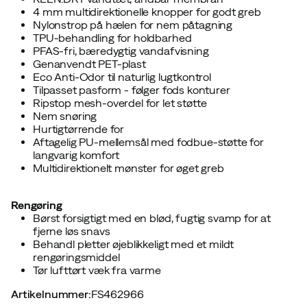
4 mm multidirektionelle knopper for godt greb
Nylonstrop på hælen for nem påtagning
TPU-behandling for holdbarhed
PFAS-fri, bæredygtig vandafvisning
Genanvendt PET-plast
Eco Anti-Odor til naturlig lugtkontrol
Tilpasset pasform - følger fods konturer
Ripstop mesh-overdel for let støtte
Nem snøring
Hurtigtørrende for
Aftagelig PU-mellemsål med fodbue-støtte for
langvarig komfort
Multidirektionelt mønster for øget greb
Rengøring
Børst forsigtigt med en blød, fugtig svamp for at
fjerne løs snavs
Behandl pletter øjeblikkeligt med et mildt
rengøringsmiddel
Tør lufttørt væk fra varme
Artikelnummer
:
FS462966