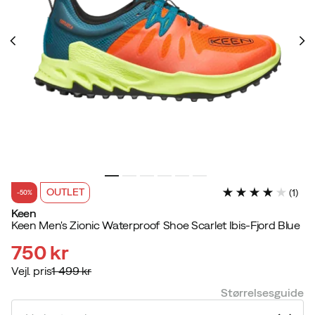
OUTLET
(
1
)
-50%
Keen
Keen Men's Zionic Waterproof Shoe Scarlet Ibis-Fjord Blue
750 kr
Vejl. pris
1 499 kr
discounted
original
Størrelsesguide
price
price