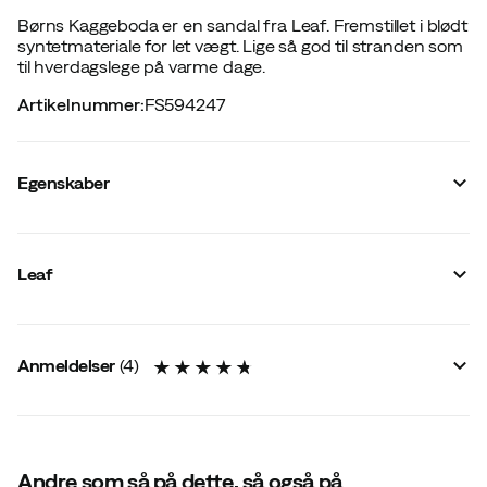
Børns Kaggeboda er en sandal fra Leaf. Fremstillet i blødt
syntetmateriale for let vægt. Lige så god til stranden som
til hverdagslege på varme dage.
Artikelnummer
:
FS594247
Egenskaber
Leverandørens farvenavn
:
Pink
Last
:
Normal
Leaf
Removable insole
:
Nej
Tåbeskyttelse
:
Nej
:
Ja
Udvendigt materiale
:
Syntetisk
Anmeldelser
(
4
)
Størrelse
:
28
Lavet i
:
Kina
Størrelsesguide
Andre som så på dette, så også på