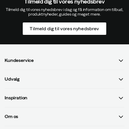
Tilmeld dig til vores nyhedsbrev
Tilmeld dig til vores nyhedsbrev i dag og få information om tilbud,
produktnyheder, guides og meget mere.
Tilmeld dig til vores nyhedsbrev
Kundeservice
Spørgsmål og svar
Udvalg
Kontakt os
Dame
Handelsbetingelser
Inspiration
Herre
Betalingsvilkår
Guides
Børn
Leveringsvilkår
Om os
#yesOutnorth
Udstyr
Databeskyttelsespolitik
Om Outnorth