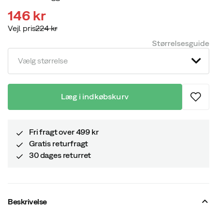
146 kr
Vejl. pris
224 kr
discounted
original
Størrelsesguide
price
price
Vælg størrelse
Læg i indkøbskurv
Fri fragt over 499 kr
Gratis returfragt
30 dages returret
Beskrivelse