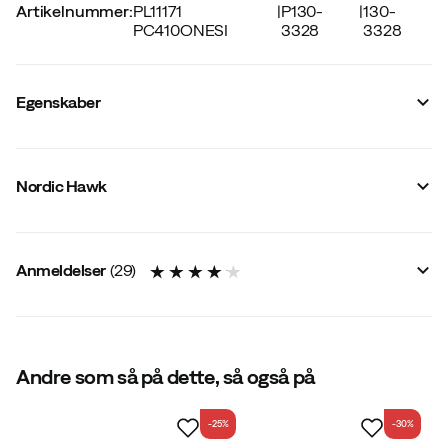
Artikelnummer
:
PL11171
|
P130-
|
130-
PC410ONESI
3328
3328
Egenskaber
Leverandørens varenummer
:
PL11171
Leverandørens varenavn
:
Hunting Neck Gaiter
Nordic Hawk
Leverandørens farvenavn
:
Combu Green
Materiale
:
Polyester
Størrelse
:
OneSize
Anmeldelser
(
29
)
4.1
Andre som så på dette, så også på
-25%
-30%
baseret på 29 anmeldelser