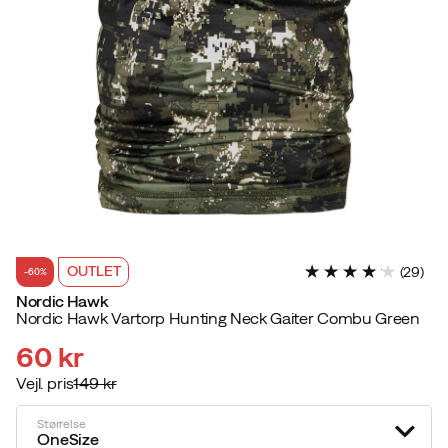
OUTLET
(
29
)
-60%
Nordic Hawk
Nordic Hawk Vartorp Hunting Neck Gaiter Combu Green
60 kr
Vejl. pris
149 kr
discounted
original
price
price
Størrelse
OneSize