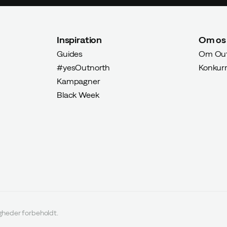
Inspiration
Om os
Guides
Om Out
#yesOutnorth
Konkur
Kampagner
Black Week
igheder forbeholdt.