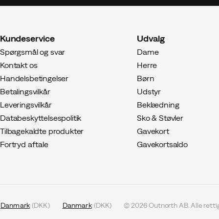
Kundeservice
Udvalg
Spørgsmål og svar
Dame
Kontakt os
Herre
Handelsbetingelser
Børn
Betalingsvilkår
Udstyr
Leveringsvilkår
Beklædning
Databeskyttelsespolitik
Sko & Støvler
Tilbagekaldte produkter
Gavekort
Fortryd aftale
Gavekortsaldo
Danmark
(
DKK
)
Danmark
(
DKK
)
©
2026
Outnorth AB. Alle rett