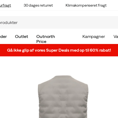
urfragt
30 dages returret
Klimakompenseret fragt
der
Outlet
Outnorth
Kampagner
V
Price
Gå ikke glip af vores Super Deals med op til 60% rabat!