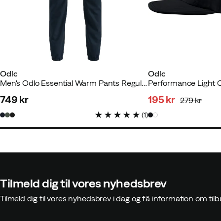
Odlo
Odlo
Men's Odlo Essential Warm Pants Regular Length Dark Sapphire
Performance Light 
749 kr
195 kr
279 kr
price
discounted
original
(
1
)
price
price
Tilmeld dig til vores nyhedsbrev
Tilmeld dig til vores nyhedsbrev i dag og få information om t