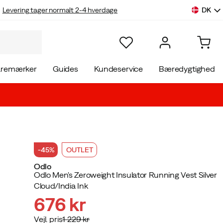
DK
Levering tager normalt 2-4 hverdage
aremærker
Guides
Kundeservice
Bæredygtighed
-45%
OUTLET
Odlo
Odlo Men's Zeroweight Insulator Running Vest Silver
Cloud/India Ink
676 kr
Vejl. pris
1 229 kr