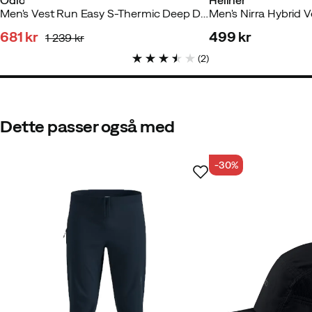
Odlo
Hellner
Men's Vest Run Easy S-Thermic Deep Depths
Men's Nirra Hybrid V
681 kr
499 kr
1 239 kr
discounted
original
price
(
2
)
price
price
Dette passer også med
-30%