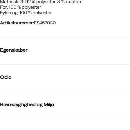
Materiale 3: 92 % polyester, 8 % elastan
For: 100 % polyester
Fyldning: 100 % polyester
Artikelnummer
:
FS457030
Egenskaber
Leverandørens farvenavn
:
Silver Cloud/India Ink
Reflekser
:
Ja
Odlo
Vandtæt
:
Nej
Antal lommer
:
2 stk
Hætte
:
Nej
Polstring
:
Let polstret
Hovedmateriale
:
Polyester
Bæredygtighed og Miljø
Tovejs lynlås
:
Nej
Justerbar kant
:
Nej
Overtøj
:
Ja
Indeholder genanvendte materialer
Størrelse
:
S
Lavet i
:
Vietnam