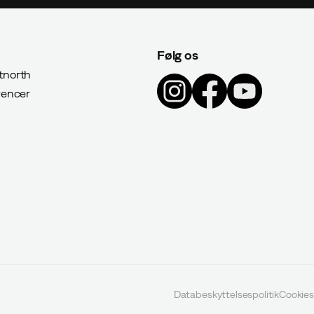
Følg os
north
rencer
Databeskyttelsespolitik
Cookies