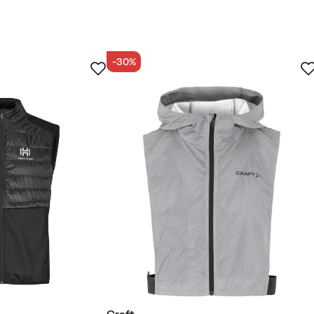
lder mindst 50% genanvendte materialer.
-30%