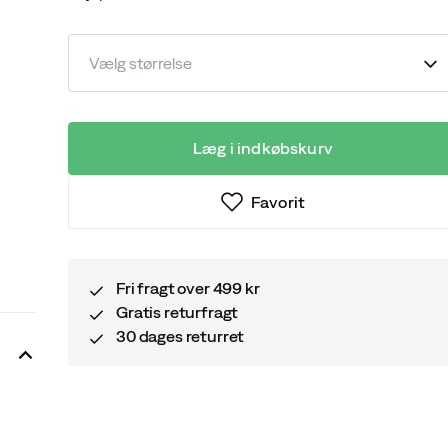
discounted
original
price
price
Vælg størrelse
Læg i indkøbskurv
Favorit
Fri fragt over 499 kr
Gratis returfragt
30 dages returret