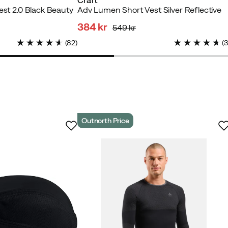
Craft
est 2.0 Black Beauty
Adv Lumen Short Vest Silver Reflective
384 kr
549 kr
discounted
original
(
82
)
(
price
price
Outnorth Price