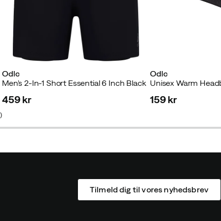
Odlo
Odlo
Men's 2-In-1 Short Essential 6 Inch Black
459 kr
159 kr
price
price
1
)
Tilmeld dig til vores nyhedsbrev