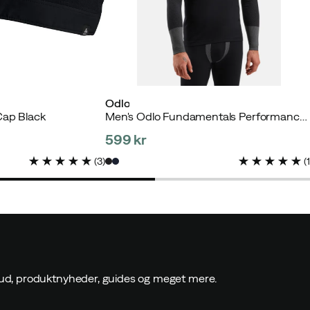
Odlo
Cap Black
Men's Odlo Fundamentals Performance Warm Set Long Black
599 kr
price
(
3
)
(
ilbud, produktnyheder, guides og meget mere.