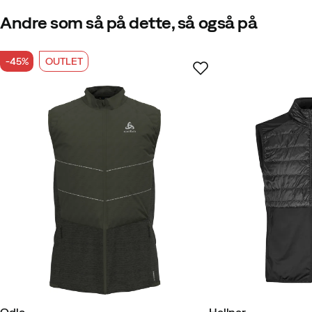
Bæredygtighed
:
Indeholder mindst 50 % genbrugsmateriale
Vores egen mærkning af produkter, der indeho
Andre som så på dette, så også på
-45%
OUTLET