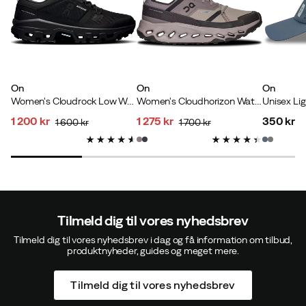
Super behageligt, jeg er meget tilfreds.
Størrelse:
Normal
On
On
On
Women's Cloudrock Low Waterproof Black/Black
Women's Cloudhorizon Waterproof Desert - Thorn
Unisex Li
Melanie J
1 200 kr
1 275 kr
350 kr
4 måneder siden
Bekræftet køber
1 600 kr
1 700 kr
discounted
original
discounted
original
price
price
price
price
price
Kerstin W
5 måneder siden
Bekræftet køber
Tilmeld dig til vores nyhedsbrev
Tilmeld dig til vores nyhedsbrev i dag og få information om tilbud,
produktnyheder, guides og meget mere.
Monica
5 måneder siden
Bekræftet køber
Tilmeld dig til vores nyhedsbrev