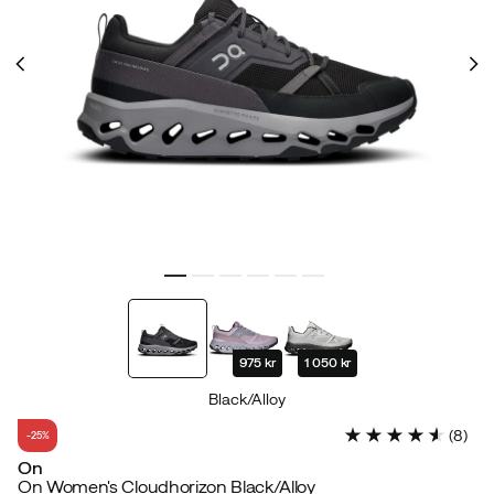
975 kr
1 050 kr
Black/Alloy
(
8
)
-25%
On
On Women's Cloudhorizon Black/Alloy