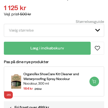
1 125 kr
Vejl. pris
1 500 kr
discounted
original
Størrelsesguide
price
price
Vælg størrelse
Læg i indkøbskurv
Pas på dine nye produkter
OrganoTex ShoeCare Kit Cleaner and
Waterproofing Spray Nocolour
Nocolour,
300 ml
164 kr
219 kr
discounted
original
-25%
price
price
Fri fragt over 499 kr