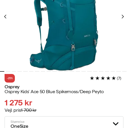
(
7
)
-25%
Osprey
Osprey Kids' Ace 50 Blue Spikemoss/Deep Peyto
1 275 kr
Vejl. pris
1 700 kr
discounted
original
price
price
Størrelse
OneSize