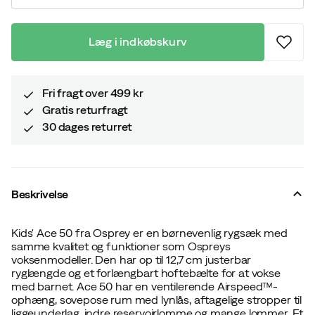
Læg i indkøbskurv
Fri fragt over 499 kr
Gratis returfragt
30 dages returret
Beskrivelse
Kids' Ace 50 fra Osprey er en børnevenlig rygsæk med
samme kvalitet og funktioner som Ospreys
voksenmodeller. Den har op til 12,7 cm justerbar
ryglængde og et forlængbart hoftebælte for at vokse
med barnet. Ace 50 har en ventilerende Airspeed™-
ophæng, sovepose rum med lynlås, aftagelige stropper til
liggeunderlag, indre reservoirlomme og mange lommer. Et