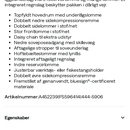
integreret regnslag beskytter pakken i dårligt vejr.
Topfyldt hovedrum med underlågslomme
Dobbelt nedre sidekompressionsremme
Dobbelt sidelommer i stof/net
Stor frontlomme i stof/net
Daisy chain til ekstra udstyr
Nedre soveposeadgang med skillevæg
Aftagelige stropper til soveunderlag
Hoftebælteslommer med lynlås
Integreret aftageligt regnslag
Indre reservoirlomme
Justerbar værktøjs- eller fiskestangsholder
Dobbelt øvre sidekompressionsremme
Fremstillet af genanvendt, bluesign®-certificeret
materiale
Artikelnummer
:
A452239
|
FS596414
|
444-5906
Egenskaber