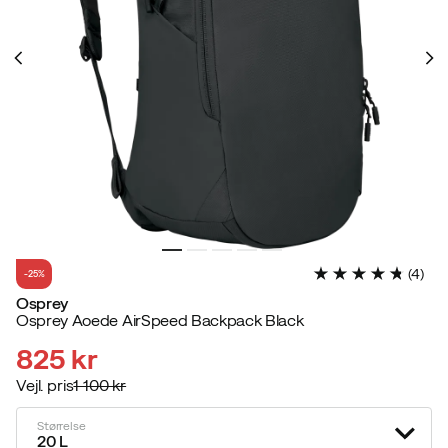
(
4
)
-25%
Osprey
Osprey Aoede AirSpeed Backpack Black
825 kr
Vejl. pris
1 100 kr
discounted
original
price
price
Størrelse
20 L