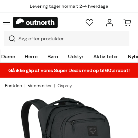
Levering tager normalt 2-4 hverdage
Dame
Herre
Børn
Udstyr
Aktiviteter
Nyh
Gå ikke glip af vores Super Deals med op til 60% rabat!
Forsiden
Varemærker
Osprey