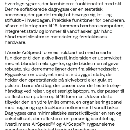
hverdagsrygsæk, der kombinerer funktionalitet med stil.
Denne sofistikerede dagrygsæk er en æstetisk
accessory, der gør det muligt at bevæge sig let – og
stilfuldt – i hverdagen. Praktiske funktioner for pendleren,
såsom et laptoprum til 16-tommers bærbare computere,
integreret stativ og lommer til vandflasker, går hånd i
hånd med slidstærke materialer og førsteklasses
hardware.
I Aoede AirSpeed forenes holdbarhed med smarte
funktioner til den aktive livsstil. Indersiden er udsmykket
med et blandet mélange-for, og de bløde, men alligevel
robuste, skulderremme ligner dem fra sikkerhedsseler.
Rygsækken er udstyret med et indbygget stativ, der
holder den opretstående på skrivebord eller gulv, et
polstret bærehåndtag, der passer over de fleste trolley-
håndtag ved rejser, og et særligt laptoprum, der passer til
de fleste computere op til 16 tommer. Udover dette
tilbyder den en ydre lynlåslomme, en organiseringspanel
med nøglering og strækbare netlommer til vandflasker.
Dagrygsækens minimalistiske æstetik tilbyder en ren og
enkel silhuet, der reflekterer en personlig identitet og
livsstil, mens AirSpeed™ og AirScape™ rygpanelerne
garanterer komfortabel bæring i hverdagen.