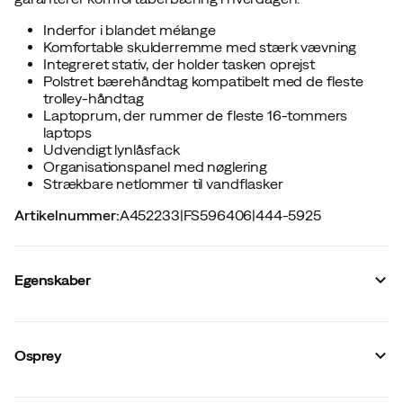
Inderfor i blandet mélange
Komfortable skulderremme med stærk vævning
Integreret stativ, der holder tasken oprejst
Polstret bærehåndtag kompatibelt med de fleste
trolley-håndtag
Laptoprum, der rummer de fleste 16-tommers
laptops
Udvendigt lynlåsfack
Organisationspanel med nøglering
Strækbare netlommer til vandflasker
Artikelnummer
:
A452233
|
FS596406
|
444-5925
Egenskaber
Leverandørens varenummer
:
3243
Leverandørens farvenavn
:
Black
Osprey
Hoftebælte
:
Nej
Vandtæt
:
Nej
Organizor
:
Ja