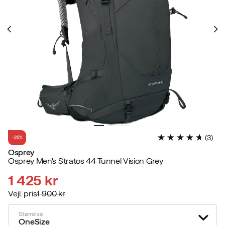
(
3
)
-25%
Osprey
Osprey Men's Stratos 44 Tunnel Vision Grey
1 425 kr
Vejl. pris
1 900 kr
discounted
original
price
price
Størrelse
OneSize