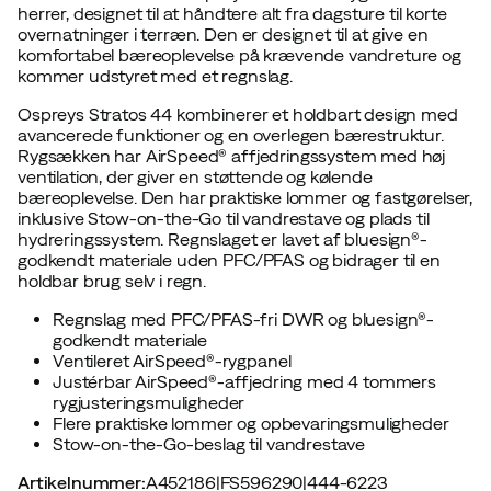
herrer, designet til at håndtere alt fra dagsture til korte
overnatninger i terræn. Den er designet til at give en
komfortabel bæreoplevelse på krævende vandreture og
kommer udstyret med et regnslag.
Ospreys Stratos 44 kombinerer et holdbart design med
avancerede funktioner og en overlegen bærestruktur.
Rygsækken har AirSpeed® affjedringssystem med høj
ventilation, der giver en støttende og kølende
bæreoplevelse. Den har praktiske lommer og fastgørelser,
inklusive Stow-on-the-Go til vandrestave og plads til
hydreringssystem. Regnslaget er lavet af bluesign®-
godkendt materiale uden PFC/PFAS og bidrager til en
holdbar brug selv i regn.
Regnslag med PFC/PFAS-fri DWR og bluesign®-
godkendt materiale
Ventileret AirSpeed®-rygpanel
Justérbar AirSpeed®-affjedring med 4 tommers
rygjusteringsmuligheder
Flere praktiske lommer og opbevaringsmuligheder
Stow-on-the-Go-beslag til vandrestave
Artikelnummer
:
A452186
|
FS596290
|
444-6223