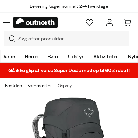
Levering tager normalt 2-4 hverdage
Dame
Herre
Børn
Udstyr
Aktiviteter
Nyh
Gå ikke glip af vores Super Deals med op til 60% rabat!
Forsiden
Varemærker
Osprey