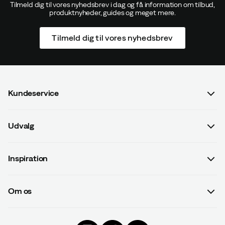
Tilmeld dig til vores nyhedsbrev i dag og få information om tilbud,
produktnyheder, guides og meget mere.
Tilmeld dig til vores nyhedsbrev
Kundeservice
Spørgsmål og svar
Udvalg
Kontakt os
Dame
Handelsbetingelser
Inspiration
Herre
Betalingsvilkår
Guides
Børn
Leveringsvilkår
Om os
#yesOutnorth
Udstyr
Databeskyttelsespolitik
Om Outnorth
Kampagner
Beklædning
Tilbagekaldte produkter