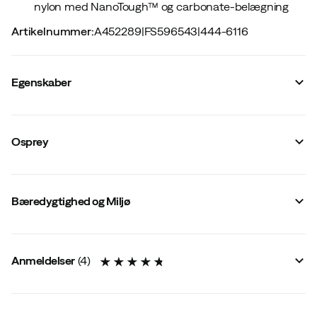
nylon med NanoTough™ og carbonate-belægning
Artikelnummer
:
A452289
|
FS596543
|
444-6116
Egenskaber
Leverandørens varenummer
:
3462
Leverandørens farvenavn
:
Blue Flame/Scoria Blue
Osprey
Vandtæt
:
Nej
Vandafvisende
:
Ja
Størrelse
:
not_defined
Mål Længde x Bredde x Tykkelse
:
400 x 300 x 690 mm
Bæredygtighed og Miljø
Lavet i
:
Vietnam
Rumfang
:
60 L
Vægt
:
2682 g
Anmeldelser
(
4
)