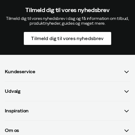
Tilmeld dig til vores nyhedsbrev
Tilmeld dig til vores nyhedsbrev i dag og få information om tilbud,
produktnyheder, guides og meget mere.
Tilmeld dig til vores nyhedsbrev
Kundeservice
Spørgsmål og svar
Udvalg
Kontakt os
Dame
Handelsbetingelser
Inspiration
Herre
Betalingsvilkår
Guides
Børn
Leveringsvilkår
Om os
#yesOutnorth