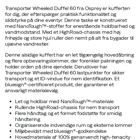
Transporter Wheeled Duffel 60 fra Osprey er kufferten
for dig, der efterspørger praktisk funktionalitet og
slidstyrke på dine eventyr. Denne taske er konstrueret
med NanoTough™-stoffer for enestående holdbarhed og
vandmodstand. Med et HighRoad-chassis med høj
frihøjde og store hjul ruller den nemt på alt fra bygader til
ujævne vandrestier.
Denne alsidige kuffert har en let tilgængelig hovedåbning
og flere opbevaringslommer, der forenkler pakningen og
holder orden på dine ejendele. Derudover har
Transporter Wheeled Duffel 60 lastpunkter for sikker
transport og et ID-vindue for nem identifikation. Et
bluesign®-certificeret produkt, der garanterer et
ansvarligt materialevalg.
Let og holdbar med NanoTough™-materiale
Rullende HighRoad-chassis for nem transport
Flere håndtag og et formet fodstøtte for smidig
håndtering
Organiserende indvendige rum og eksterne lommer
Miljøbevidst med bluesign®-godkendelse
Hovedmateriale af 100% genanvendt high-tenacity