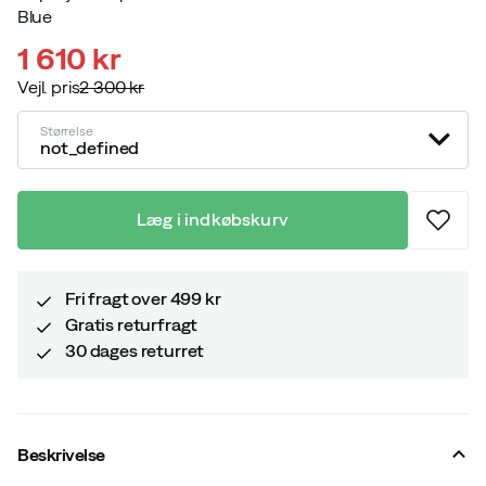
Blue
1 610 kr
Vejl. pris
2 300 kr
discounted
original
price
price
Størrelse
not_defined
Læg i indkøbskurv
Fri fragt over 499 kr
Gratis returfragt
30 dages returret
Beskrivelse