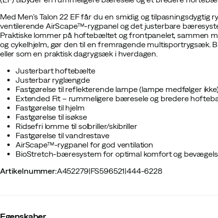
Med Men's Talon 22 EF får du en smidig og tilpasningsdygtig ryg
ventilerende AirScape™-rygpanel og det justerbare bæresyst
Praktiske lommer på hoftebæltet og frontpanelet, sammen med
og cykelhjelm, gør den til en fremragende multisportrygsæk. Bru
eller som en praktisk dagrygsæk i hverdagen.
Justerbart hoftebælte
Justerbar ryglængde
Fastgørelse til reflekterende lampe (lampe medfølger ikke
Extended Fit – rummeligere bæresele og bredere hofteb
Fastgørelse til hjelm
Fastgørelse til isøkse
Ridsefri lomme til solbriller/skibriller
Fastgørelse til vandrestave
AirScape™-rygpanel for god ventilation
BioStretch-bæresystem for optimal komfort og bevægels
Artikelnummer
:
A452279
|
FS596521
|
444-6228
Egenskaber