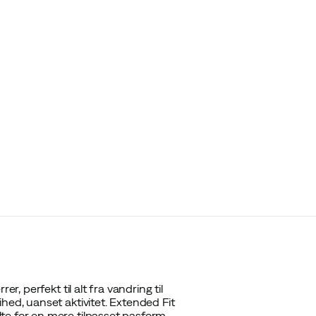
r, perfekt til alt fra vandring til
hed, uanset aktivitet. Extended Fit
te for en mere tilpasset pasform.