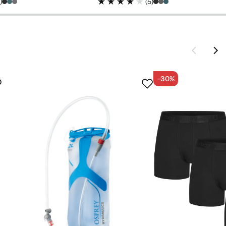
2
)
(
5
)
-30%