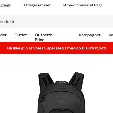
urfragt
30 dages returret
Klimakompenseret fragt
der
Outlet
Outnorth
Kampagner
V
Price
Gå ikke glip af vores Super Deals med op til 60% rabat!