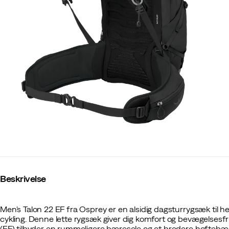
Beskrivelse
Men's Talon 22 EF fra Osprey er en alsidig dagsturrygsæk til herre
cykling. Denne lette rygsæk giver dig komfort og bevægelsesfri
(EF) tilbyder en rummeligere bæresele og et bredere hoftebæl