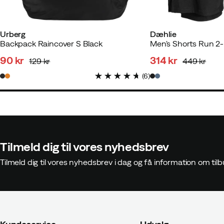
Urberg
Dæhlie
Backpack Raincover S Black
Men's Shorts Run 2-i
90 kr
314 kr
129 kr
449 kr
discounted
original
discounted
original
(
6
)
price
price
price
price
Tilmeld dig til vores nyhedsbrev
Tilmeld dig til vores nyhedsbrev i dag og få information om t