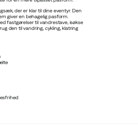
sæk, der er klar til dine eventyr. Den
em giver en behagelig pasform.
 fastgørelser til vandrestave, isøkse
g den til vandring, cykling, klatring
)
ælte
esfrihed