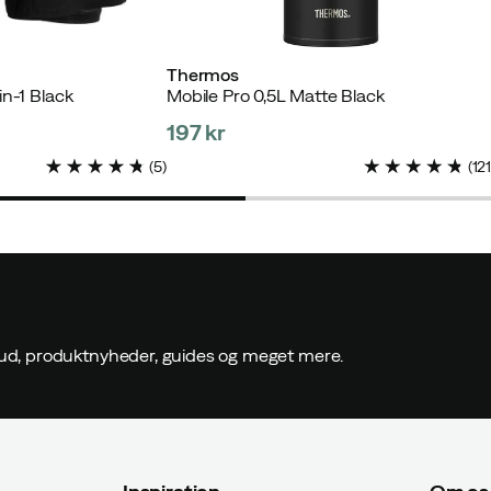
Thermos
n-1 Black
Mobile Pro 0,5L Matte Black
197 kr
price
(
5
)
(
12
ilbud, produktnyheder, guides og meget mere.