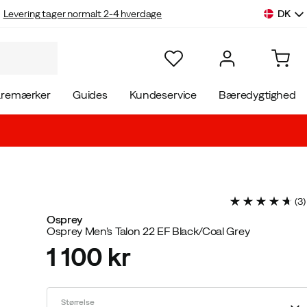
DK
Levering tager normalt 2-4 hverdage
aremærker
Guides
Kundeservice
Bæredygtighed
(
3
)
Osprey
Osprey Men's Talon 22 EF Black/Coal Grey
1 100 kr
price
Størrelse