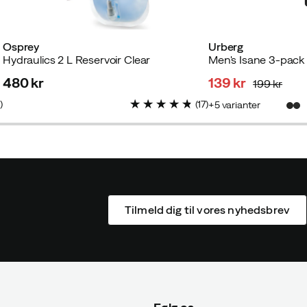
Osprey
Urberg
Hydraulics 2 L Reservoir Clear
480 kr
139 kr
199 kr
price
discounted
original
1
)
(
17
)
5
varianter
price
price
Tilmeld dig til vores nyhedsbrev