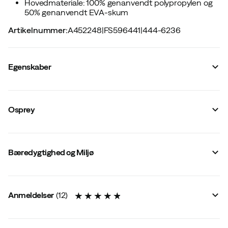
Hovedmateriale: 100% genanvendt polypropylen og
50% genanvendt EVA-skum
Artikelnummer
:
A452248
|
FS596441
|
444-6236
Egenskaber
Leverandørens varenummer
:
3288
Leverandørens farvenavn
:
Black/Coal Grey
Osprey
Hoftebælte
:
Ja
Vandtæt
:
Nej
Stolfunktion
:
Nej
Organizor
:
Nej
Bæredygtighed og Miljø
Grenrem
:
Nej
Væskesystem inkluderet
:
Nej
Beslag til kasteline
:
Nej
Tilpasset for væskesystem
:
Ja
Aftageligt hoftebælte
:
Nej
Anmeldelser
(
12
)
Køn
:
Herre
Vandafvisende
:
Ja
Front åbning
:
Nej