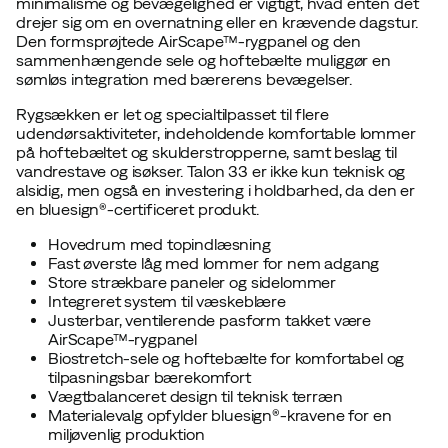
minimalisme og bevægelighed er vigtigt, hvad enten det
drejer sig om en overnatning eller en krævende dagstur.
Den formsprøjtede AirScape™-rygpanel og den
sammenhængende sele og hoftebælte muliggør en
sømløs integration med bærerens bevægelser.
Rygsækken er let og specialtilpasset til flere
udendørsaktiviteter, indeholdende komfortable lommer
på hoftebæltet og skulderstropperne, samt beslag til
vandrestave og isøkser. Talon 33 er ikke kun teknisk og
alsidig, men også en investering i holdbarhed, da den er
en bluesign®-certificeret produkt.
Hovedrum med topindlæsning
Fast øverste låg med lommer for nem adgang
Store strækbare paneler og sidelommer
Integreret system til væskeblære
Justerbar, ventilerende pasform takket være
AirScape™-rygpanel
Biostretch-sele og hoftebælte for komfortabel og
tilpasningsbar bærekomfort
Vægtbalanceret design til teknisk terræn
Materialevalg opfylder bluesign®-kravene for en
miljøvenlig produktion