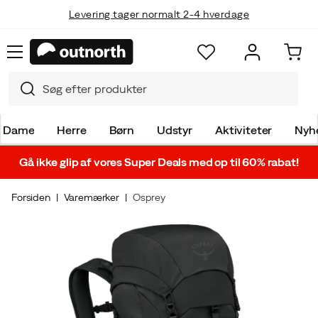
Levering tager normalt 2-4 hverdage
Dame
Herre
Børn
Udstyr
Aktiviteter
Nyh
Gå ikke glip af vores Super Deals med op til 60% rabat!
Forsiden
Varemærker
Osprey