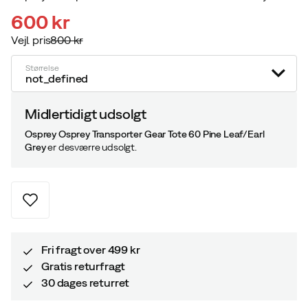
600 kr
Vejl. pris
800 kr
discounted
original
price
price
Størrelse
not_defined
Midlertidigt udsolgt
Osprey Osprey Transporter Gear Tote 60 Pine Leaf/Earl
Grey
er desværre udsolgt.
Fri fragt over 499 kr
Gratis returfragt
30 dages returret