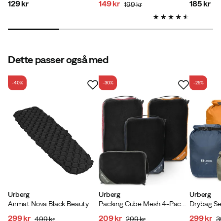
129 kr
149 kr
185 kr
199 kr
price
discounted
original
price
price
price
Dette passer også med
Verified by Trustvoice
-40%
-30%
-25%
Urberg
Urberg
Urberg
Airmat Nova Black Beauty
Packing Cube Mesh 4-Pack Multi Color
Drybag Se
299 kr
209 kr
299 kr
499 kr
299 kr
3