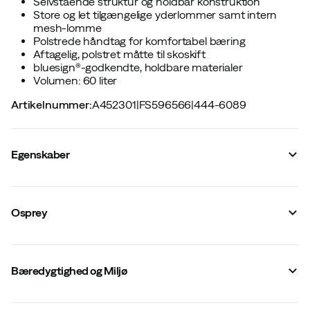
Selvstående struktur og holdbar konstruktion
Store og let tilgængelige yderlommer samt intern
mesh-lomme
Polstrede håndtag for komfortabel bæring
Aftagelig, polstret måtte til skoskift
bluesign®-godkendte, holdbare materialer
Volumen: 60 liter
Artikelnummer
:
A452301
|
FS596566
|
444-6089
Egenskaber
Leverandørens varenummer
:
3480
Leverandørens farvenavn
:
Pine Leaf/Earl Grey
Osprey
Størrelse
:
not_defined
Lavet i
:
Vietnam
Ydermål LængdexBreddexhøjde
:
62 x 42 x 35
Total vægt
:
868 g
Bæredygtighed og Miljø