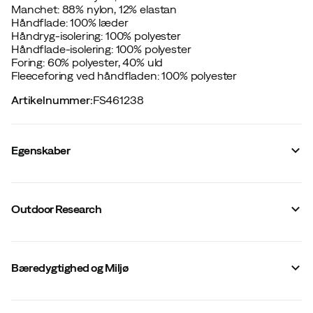
Manchet: 88% nylon, 12% elastan
Håndflade: 100% læder
Håndryg-isolering: 100% polyester
Håndflade-isolering: 100% polyester
Foring: 60% polyester, 40% uld
Fleeceforing ved håndfladen: 100% polyester
Artikelnummer
:
FS461238
Egenskaber
Leverandørens farvenavn
:
Black
Vindtæthed
:
Nej
Outdoor Research
Ventileret
:
Nej
Vandtæt
:
Nej
Signalfarve
:
Nej
Vandafvisende
:
Nej
Bæredygtighed og Miljø
Materiale
:
Syntetisk
Handskemodel
:
Femfingerhandske
Vindafvisende
:
Nej
Størrelse
:
S