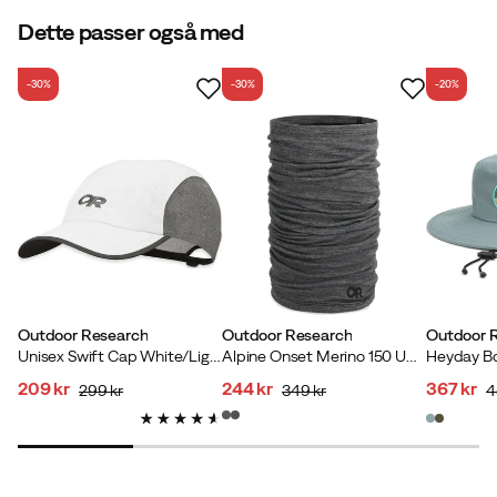
Dette passer også med
-30%
-30%
-20%
Outdoor Research
Outdoor Research
Outdoor 
Unisex Swift Cap White/Light Grey
Alpine Onset Merino 150 Ubertube Black Heather
Heyday B
209 kr
244 kr
367 kr
299 kr
349 kr
4
discounted
original
discounted
original
discoun
original
price
price
price
price
price
price