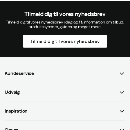
Tilmeld dig til vores nyhedsbrev
Tilmeld dig til vores nyhedsbrev i dag og få information om tilbud,
produktnyheder, guides og meget mere.
Tilmeld dig til vores nyhedsbrev
Kundeservice
Spørgsmål og svar
Udvalg
Kontakt os
Dame
Handelsbetingelser
Inspiration
Herre
Betalingsvilkår
Guides
Børn
Leveringsvilkår
Om os