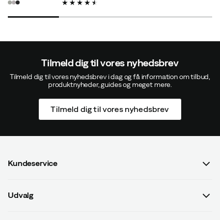
price
price
price
price
Tilmeld dig til vores nyhedsbrev
Tilmeld dig til vores nyhedsbrev i dag og få information om tilbud,
produktnyheder, guides og meget mere.
Tilmeld dig til vores nyhedsbrev
Kundeservice
Spørgsmål og svar
Udvalg
Kontakt os
Dame
Handelsbetingelser