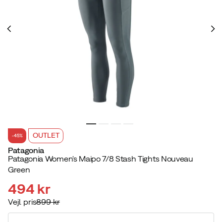
OUTLET
-45%
Patagonia
Patagonia Women's Maipo 7/8 Stash Tights Nouveau
Green
494 kr
Vejl. pris
899 kr
discounted
original