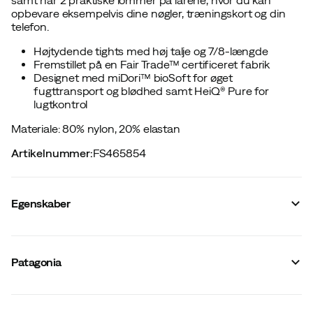
opbevare eksempelvis dine nøgler, træningskort og din
telefon.
Højtydende tights med høj talje og 7/8-længde
Fremstillet på en Fair Trade™ certificeret fabrik
Designet med miDori™ bioSoft for øget
fugttransport og blødhed samt HeiQ® Pure for
lugtkontrol
Materiale: 80% nylon, 20% elastan
Artikelnummer
:
FS465854
Egenskaber
Leverandørens varenummer
:
P24885
Leverandørens varenavn
:
W's Maipo 7/8 Stash Tights
Patagonia
Leverandørens farvenavn
:
Nouveau Green
Forstærket områder
:
Nej
Reflekser
:
Nej
Stretch
:
Ja