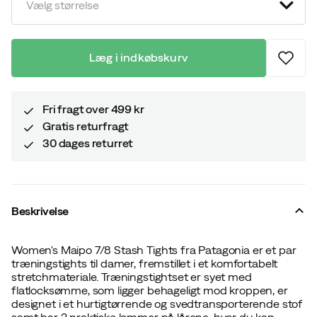
price
price
Vælg størrelse
Læg i indkøbskurv
Fri fragt over 499 kr
Gratis returfragt
30 dages returret
Beskrivelse
Women's Maipo 7/8 Stash Tights fra Patagonia er et par
træningstights til damer, fremstillet i et komfortabelt
stretchmateriale. Træningstightset er syet med
flatlocksømme, som ligger behageligt mod kroppen, er
designet i et hurtigtørrende og svedtransporterende stof
samt har 2 praktiske lommer på lårene, hvor du kan