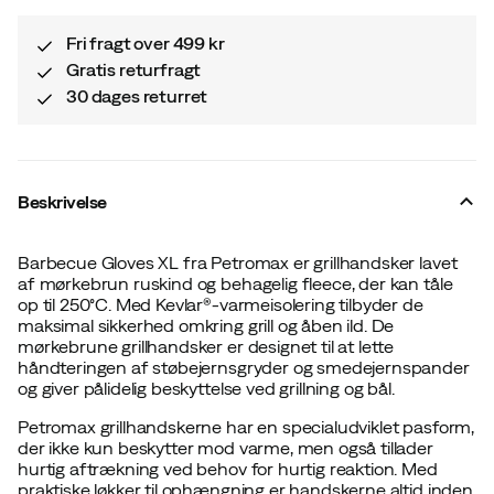
Fri fragt over 499 kr
Gratis returfragt
30 dages returret
Beskrivelse
Barbecue Gloves XL fra Petromax er grillhandsker lavet
af mørkebrun ruskind og behagelig fleece, der kan tåle
op til 250°C. Med Kevlar®-varmeisolering tilbyder de
maksimal sikkerhed omkring grill og åben ild. De
mørkebrune grillhandsker er designet til at lette
håndteringen af støbejernsgryder og smedejernspander
og giver pålidelig beskyttelse ved grillning og bål.
Petromax grillhandskerne har en specialudviklet pasform,
der ikke kun beskytter mod varme, men også tillader
hurtig aftrækning ved behov for hurtig reaktion. Med
praktiske løkker til ophængning er handskerne altid inden