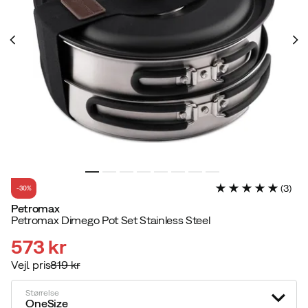
(
3
)
-30%
Petromax
Petromax Dimego Pot Set Stainless Steel
573 kr
Vejl. pris
819 kr
discounted
original
price
price
Størrelse
OneSize