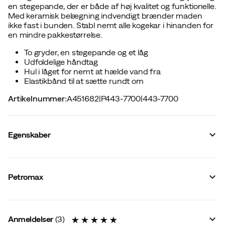
en stegepande, der er både af høj kvalitet og funktionelle.
Med keramisk belægning indvendigt brænder maden
ikke fast i bunden. Stabl nemt alle kogekar i hinanden for
en mindre pakkestørrelse.
To gryder, en stegepande og et låg
Udfoldelige håndtag
Hul i låget for nemt at hælde vand fra
Elastikbånd til at sætte rundt om
Artikelnummer
:
A451682
|
P443-7700
|
443-7700
Egenskaber
Leverandørens farvenavn
:
Stainless Steel
Materiale
:
Rustfrit stål
Petromax
Størrelse
:
OneSize
Lavet i
:
Kina
Mål LængdexBreddexHøjde
:
10,5 x 22,1 x 22,1 cm
Vægt
:
1450 g
Anmeldelser
(
3
)