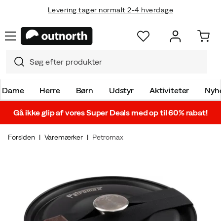
Levering tager normalt 2-4 hverdage
Dame
Herre
Børn
Udstyr
Aktiviteter
Nyh
Gå ikke glip af vores Super Deals med op til 60% rabat!
Forsiden
Varemærker
Petromax