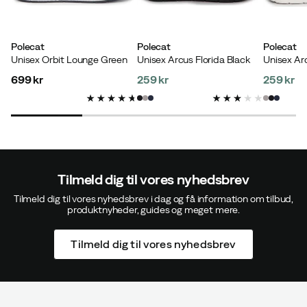
Farve:
Black
Polecat
Polecat
Polecat
Unisex Orbit Lounge Green
Unisex Arcus Florida Black
Unisex Ar
699 kr
259 kr
259 kr
price
price
price
Verified by Trustvoice
Tilmeld dig til vores nyhedsbrev
Tilmeld dig til vores nyhedsbrev i dag og få information om tilbud,
produktnyheder, guides og meget mere.
Tilmeld dig til vores nyhedsbrev