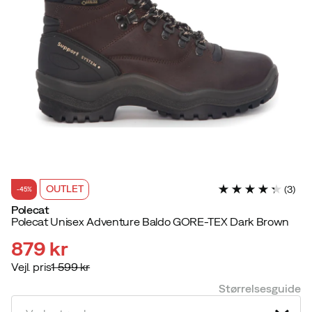
OUTLET
(
3
)
-45%
Polecat
Polecat Unisex Adventure Baldo GORE-TEX Dark Brown
879 kr
Vejl. pris
1 599 kr
discounted
original
Størrelsesguide
price
price