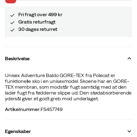
price
price
Fri fragt over 499 kr
Gratis returfragt
30 dages returret
Beskrivelse
Unisex Adventure Baldo GORE-TEX fra Polecat er
funktionelle sko i en unisexmodel. Skoene har en GORE-
TEX membran, som modstår fugt samtidig med at den
lader fugt fra fødderne slippe ud. Den stødabsorberende
ydersål giver et godt greb mod underlaget.
Artikelnummer
:
FS457749
Egenskaber