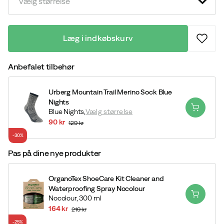
Vælg størrelse
Læg i indkøbskurv
Anbefalet tilbehør
Urberg Mountain Trail Merino Sock Blue
Nights
Blue Nights,
Vælg størrelse
90 kr
129 kr
discounted
original
-30%
price
price
Pas på dine nye produkter
OrganoTex ShoeCare Kit Cleaner and
Waterproofing Spray Nocolour
Nocolour,
300 ml
164 kr
219 kr
discounted
original
-25%