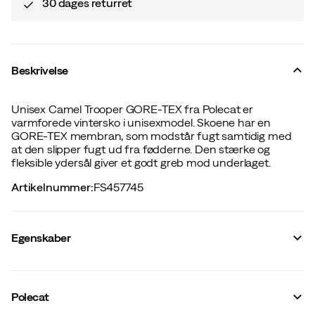
30 dages returret
Beskrivelse
Unisex Camel Trooper GORE-TEX fra Polecat er
varmforede vintersko i unisexmodel. Skoene har en
GORE-TEX membran, som modstår fugt samtidig med
at den slipper fugt ud fra fødderne. Den stærke og
fleksible ydersål giver et godt greb mod underlaget.
Artikelnummer
:
FS457745
Egenskaber
Leverandørens farvenavn
:
Dark Brown
For
:
Syntetisk
Polecat
Ydersål
:
Gummi/Syntetisk