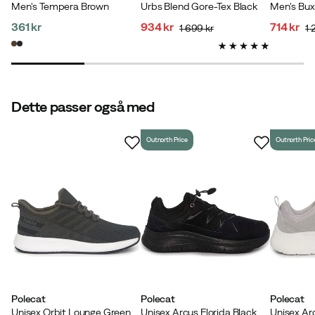
Men's Tempera Brown
Urbs Blend Gore-Tex Black
361 kr
934 kr
714 kr
1 699 kr
1 
Maria L
2 år siden
Bekræftet køber
price
discounted
original
discoun
original
price
price
price
price
Dette passer også med
Aino J
2 år siden
Bekræftet køber
Outnorth Price
Outnorth Pric
Verified by Trustvoice
Polecat
Polecat
Polecat
Unisex Orbit Lounge Green
Unisex Arcus Florida Black
Unisex Ar