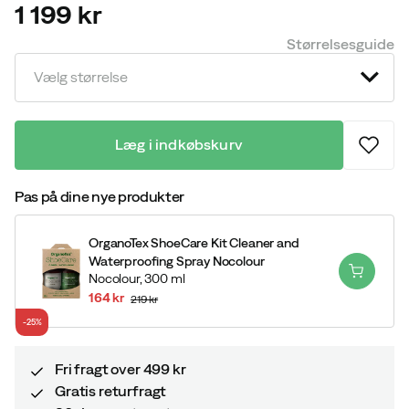
1 199 kr
price
Størrelsesguide
Vælg størrelse
Læg i indkøbskurv
Pas på dine nye produkter
OrganoTex ShoeCare Kit Cleaner and
Waterproofing Spray Nocolour
Nocolour,
300 ml
164 kr
219 kr
discounted
original
-25%
price
price
Fri fragt over 499 kr
Gratis returfragt