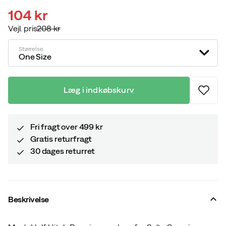
104 kr
Vejl. pris
208 kr
discounted
original
price
price
Størrelse
One Size
Læg i indkøbskurv
Fri fragt over 499 kr
Gratis returfragt
30 dages returret
Beskrivelse