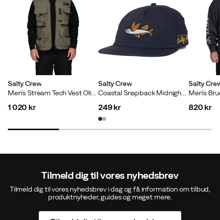
Salty Crew
Salty Crew
Salty Cre
Men's Stream Tech Vest Olive
Coastal Snapback Midnight Navy
1 020 kr
249 kr
820 kr
price
price
price
Tilmeld dig til vores nyhedsbrev
Tilmeld dig til vores nyhedsbrev i dag og få information om tilbud,
produktnyheder, guides og meget mere.