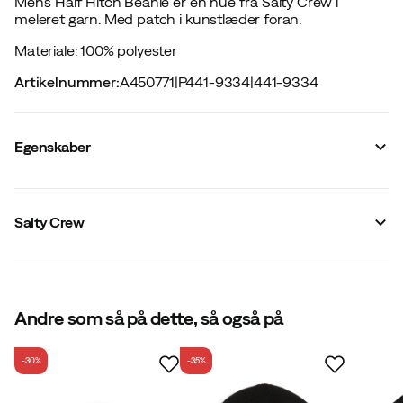
Men's Half Hitch Beanie er en hue fra Salty Crew i
meleret garn. Med patch i kunstlæder foran.
Materiale: 100% polyester
Artikelnummer
:
A450771
|
P441-9334
|
441-9334
Egenskaber
Leverandørens farvenavn
:
Black
Ventileret
:
Nej
Salty Crew
Vandtæt
:
Nej
For
:
Nej
Signalfarve
:
Nej
Vandafvisende
:
Nej
Materiale
:
Polyester
Størrelse
Andre som så på dette, så også på
:
One Size
-30%
-35%