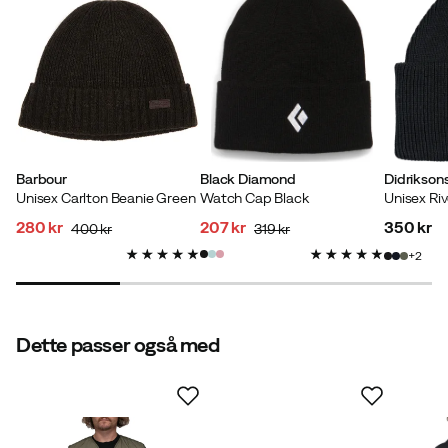
Barbour
Black Diamond
Didrikson
Unisex Carlton Beanie Green
Watch Cap Black
Unisex Riv
280 kr
207 kr
350 kr
400 kr
319 kr
discounted
original
discounted
original
price
2
price
price
price
price
Dette passer også med