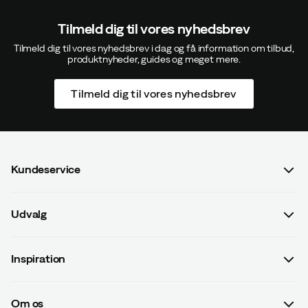
Tilmeld dig til vores nyhedsbrev
Tilmeld dig til vores nyhedsbrev i dag og få information om tilbud,
produktnyheder, guides og meget mere.
Tilmeld dig til vores nyhedsbrev
Kundeservice
Spørgsmål og svar
Udvalg
Kontakt os
Dame
Handelsbetingelser
Inspiration
Herre
Betalingsvilkår
Guides
Børn
Leveringsvilkår
Om os