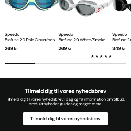
Speedo
Speedo
Speedo
Biofuse 2.0 Pale Clover/cobalt
Biofuse 2.0 White/Smoke
Biofuse 2.
269 kr
269 kr
349 kr
price
price
price
Tilmeld dig til vores nyhedsbrev
Tilmeld dig til vores nyhedsbrev i dag og få information om tilbud,
produktnyheder, guides og meget mere.
Tilmeld dig til vores nyhedsbrev