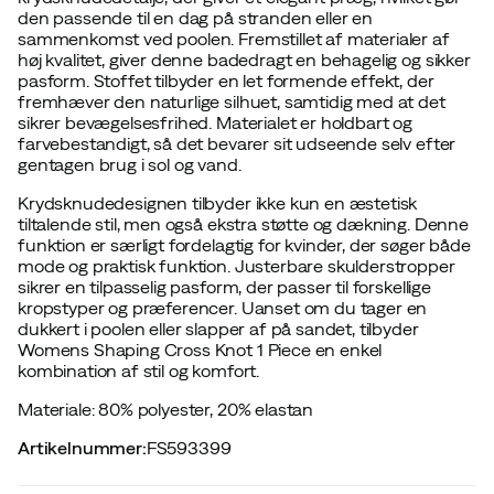
den passende til en dag på stranden eller en
sammenkomst ved poolen. Fremstillet af materialer af
høj kvalitet, giver denne badedragt en behagelig og sikker
pasform. Stoffet tilbyder en let formende effekt, der
fremhæver den naturlige silhuet, samtidig med at det
sikrer bevægelsesfrihed. Materialet er holdbart og
farvebestandigt, så det bevarer sit udseende selv efter
gentagen brug i sol og vand.
Krydsknudedesignen tilbyder ikke kun en æstetisk
tiltalende stil, men også ekstra støtte og dækning. Denne
funktion er særligt fordelagtig for kvinder, der søger både
mode og praktisk funktion. Justerbare skulderstropper
sikrer en tilpasselig pasform, der passer til forskellige
kropstyper og præferencer. Uanset om du tager en
dukkert i poolen eller slapper af på sandet, tilbyder
Womens Shaping Cross Knot 1 Piece en enkel
kombination af stil og komfort.
Materiale: 80% polyester, 20% elastan
Artikelnummer
:
FS593399