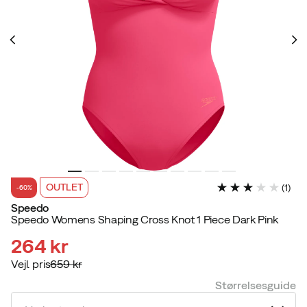
OUTLET
(
1
)
-60%
Speedo
Speedo Womens Shaping Cross Knot 1 Piece Dark Pink
264 kr
Vejl. pris
659 kr
discounted
original
Størrelsesguide
price
price