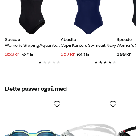
Farve:
Dark Pink
Speedo
Abecita
Speedo
Women's Shaping Aquanite Swimsuit Black
Capri Kanters Swimsuit Navy
353 kr
357 kr
599 kr
Verified by Trustvoice
589 kr
649 kr
discounted
original
discounted
original
price
price
price
price
price
Dette passer også med