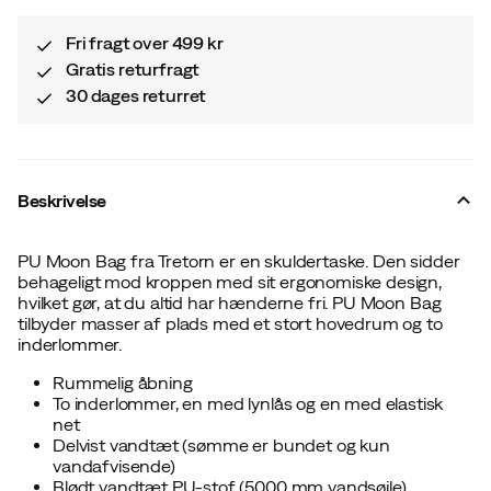
Fri fragt over 499 kr
Gratis returfragt
30 dages returret
Beskrivelse
PU Moon Bag fra Tretorn er en skuldertaske. Den sidder
behageligt mod kroppen med sit ergonomiske design,
hvilket gør, at du altid har hænderne fri. PU Moon Bag
tilbyder masser af plads med et stort hovedrum og to
inderlommer.
Rummelig åbning
To inderlommer, en med lynlås og en med elastisk
net
Delvist vandtæt (sømme er bundet og kun
vandafvisende)
Blødt vandtæt PU-stof (5000 mm vandsøjle)