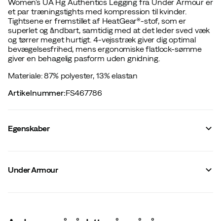
Women's UA Hg Authentics Legging fra Under Armour er
et par træningstights med kompression til kvinder.
Tightsene er fremstillet af HeatGear®-stof, som er
superlet og åndbart, samtidig med at det leder sved væk
og tørrer meget hurtigt. 4-vejsstræk giver dig optimal
bevægelsesfrihed, mens ergonomiske flatlock-sømme
giver en behagelig pasform uden gnidning.
Materiale: 87% polyester, 13% elastan
Artikelnummer
:
FS467786
Egenskaber
Leverandørens farvenavn
:
Black
Forstærket områder
:
Nej
Under Armour
Stretch
:
Ja
Benlængde
:
Full Length
Pasform
:
Normal
Polstring
:
Upolstret
Talje
:
Medium
Justerbar i talje
:
Nej