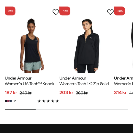
-25%
-45%
-30%
Under Armour
Under Armour
Under Ar
Women's UA Tech™ Knockout Tank Black
Women's Tech 1/2 Zip Solid Black
187 kr
203 kr
314 kr
249 kr
369 kr
4
discounted
original
discounted
original
discoun
original
2
price
price
price
price
price
price