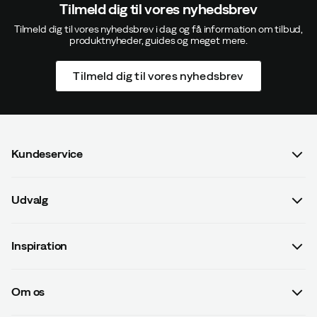
Tilmeld dig til vores nyhedsbrev
Tilmeld dig til vores nyhedsbrev i dag og få information om tilbud,
produktnyheder, guides og meget mere.
Tilmeld dig til vores nyhedsbrev
Kundeservice
Spørgsmål og svar
Udvalg
Kontakt os
Dame
Handelsbetingelser
Inspiration
Herre
Betalingsvilkår
Guides
Børn
Leveringsvilkår
Om os
#yesOutnorth
Udstyr
Databeskyttelsespolitik