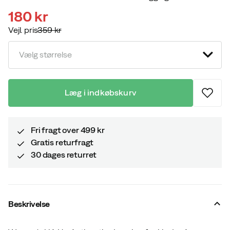
180 kr
Vejl. pris
359 kr
discounted
original
price
price
Vælg størrelse
Læg i indkøbskurv
Fri fragt over 499 kr
Gratis returfragt
30 dages returret
Beskrivelse