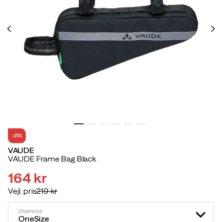
-25%
VAUDE
VAUDE Frame Bag Black
164 kr
Vejl. pris
219 kr
discounted
original
price
price
Størrelse
OneSize