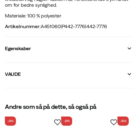
om for bedre synlighed.
Materiale: 100 % polyester
Artikelnummer
:
A451060
|
P442-7776
|
442-7776
Egenskaber
Leverandørens farvenavn
:
Black
Vandtæt
:
Ja
VAUDE
Antal udvendige lommer
:
1
Antal indvendige lommer
:
2
Vandafvisende
:
Ja
Størrelse
:
OneSize
Mål Længde x Bredde x Tykkelse
:
25x6x12 mm
Lavet i
Andre som så på dette, så også på
:
Vietnam
Rumfang
:
1 L
Vægt
:
150 g
-25%
-25%
-30%