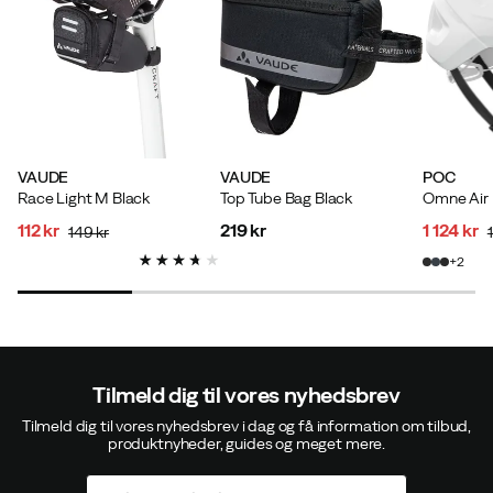
VAUDE
VAUDE
POC
Race Light M Black
Top Tube Bag Black
112 kr
219 kr
1 124 kr
149 kr
discounted
original
price
discoun
original
2
price
price
price
price
Tilmeld dig til vores nyhedsbrev
Tilmeld dig til vores nyhedsbrev i dag og få information om tilbud,
produktnyheder, guides og meget mere.