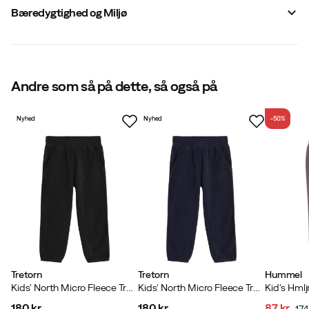
Bæredygtighed og Miljø
Størrelse
:
92
Lavet i
:
Kina
Bæredygtighed
:
Indeholder mindst 50 %
genbrugsmateriale
Størrelsesguide
Andre som så på dette, så også på
Nyhed
Nyhed
-50%
Indeholder genanvendte materialer
Vores egen mærkning af produkter, der indeholder
mindst 50% genanvendte materialer.
Tretorn
Tretorn
Hummel
Kids' North Micro Fleece Trousers Black
Kids' North Micro Fleece Trousers Deep Navy
180 kr
180 kr
87 kr
174