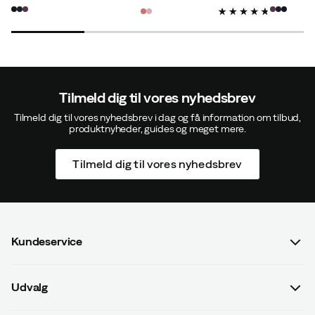
discounted
original
discounted
original
discoun
original
price
price
price
price
price
price
Tilmeld dig til vores nyhedsbrev
Tilmeld dig til vores nyhedsbrev i dag og få information om tilbud,
produktnyheder, guides og meget mere.
Tilmeld dig til vores nyhedsbrev
Kundeservice
Spørgsmål og svar
Udvalg
Kontakt os