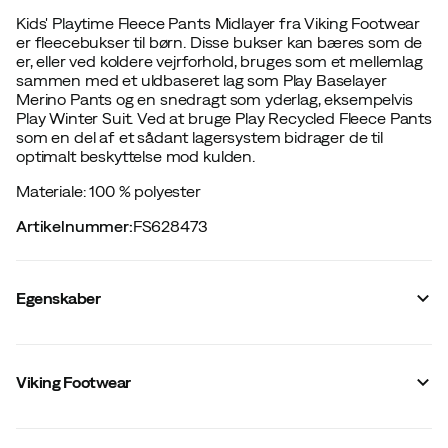
Kids' Playtime Fleece Pants Midlayer fra Viking Footwear
er fleecebukser til børn. Disse bukser kan bæres som de
er, eller ved koldere vejrforhold, bruges som et mellemlag
sammen med et uldbaseret lag som Play Baselayer
Merino Pants og en snedragt som yderlag, eksempelvis
Play Winter Suit. Ved at bruge Play Recycled Fleece Pants
som en del af et sådant lagersystem bidrager de til
optimalt beskyttelse mod kulden.
Materiale: 100 % polyester
Artikelnummer
:
FS628473
Egenskaber
Leverandørens varenummer
:
50-25090
Leverandørens farvenavn
:
Black
Viking Footwear
Stretch
:
Ja
Pasform
:
Normal
Talje
:
Medium
Hovedmateriale
:
Polyester