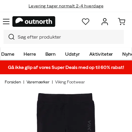
Levering tager normalt 2-4 hverdage
Dame
Herre
Børn
Udstyr
Aktiviteter
Nyh
Gå ikke glip af vores Super Deals med op til 60% rabat!
Forsiden
Varemærker
Viking Footwear