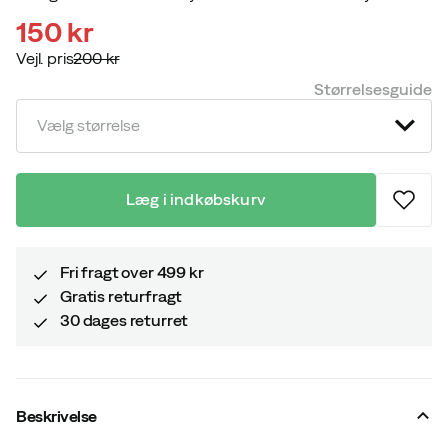
150 kr
Vejl. pris
200 kr
discounted
original
Størrelsesguide
price
price
Vælg størrelse
Læg i indkøbskurv
Fri fragt over 499 kr
Gratis returfragt
30 dages returret
Beskrivelse