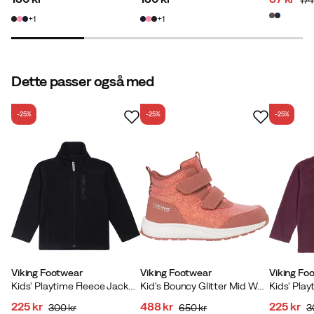
price
price
discoun
original
1
1
price
price
Dette passer også med
-25%
-25%
-25%
Viking Footwear
Viking Footwear
Viking Fo
Kids' Playtime Fleece Jacket Warm Black
Kid's Bouncy Glitter Mid Wp 2v Pink
225 kr
488 kr
225 kr
300 kr
650 kr
3