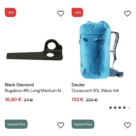
price
price
-30%
-40%
Black Diamond
Deuter
Bugaboo #6: Long Medium Nocolour
Durascent 30L Wave-Ink
16,80 €
132 €
24 €
220 €
discounted
original
discounted
original
price
price
price
price
Outnorth Price
Outnorth Price