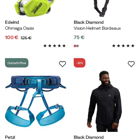
Edelrid
Black Diamond
Ohmega Oasis
Vision Helmet Bordeaux
100 €
75 €
125 €
discounted
original
price
price
price
Outnorth Price
-30%
Petzl
Black Diamond