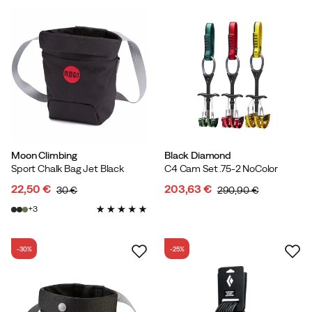
Moon Climbing
Black Diamond
Sport Chalk Bag Jet Black
C4 Cam Set .75-2 NoColor
22,50 €
203,63 €
30 €
290,90 €
discounted
original
discounted
original
3
price
price
price
price
-30%
-25%