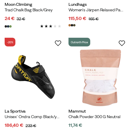
Moon Climbing
Lundhags
Trad Chalk Bag Black/Grey
Women's Järpen Relaxed Pants Hazel
24 €
115,50 €
32 €
165 €
discounted
original
discounted
original
price
price
price
price
-20%
Outnorth Price
La Sportiva
Mammut
Unisex' Ondra Comp Black/yellow
Chalk Powder 300 G Neutral
186,40 €
11,74 €
233 €