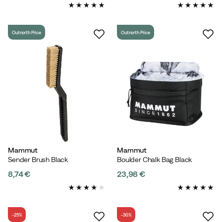
discounted
original
price
price
price
Outnorth Price
Outnorth Price
Mammut
Mammut
Sender Brush Black
Boulder Chalk Bag Black
8,74 €
23,98 €
price
price
-25%
-30%