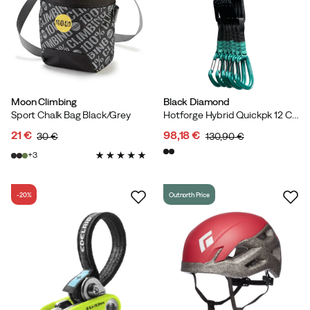
Moon Climbing
Black Diamond
Sport Chalk Bag Black/Grey
Hotforge Hybrid Quickpk 12 Cm Clean Green
21 €
98,18 €
30 €
130,90 €
discounted
original
discounted
original
3
price
price
price
price
-20%
Outnorth Price