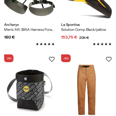
Arc'teryx
La Sportiva
Men's AR-395A Harness Forage/Mantis
Solution Comp Black/yellow
160 €
153,75 €
205 €
price
discounted
original
price
price
-25%
-30%