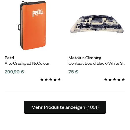
Petzl
Metolius Climbing
Alto Crashpad NoColour
Contact Board Black/White Swirl
299,90 €
75 €
price
price
Mehr Produkte anzeigen
(1051)