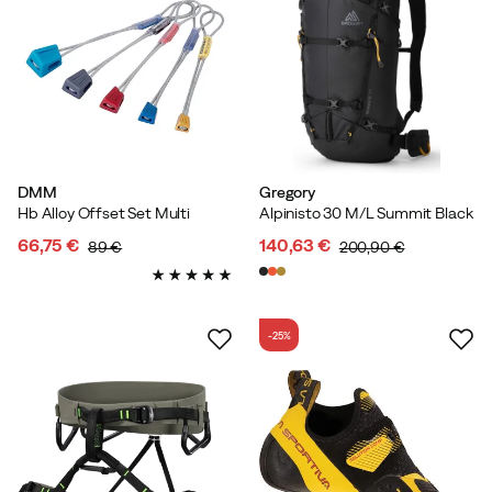
DMM
Gregory
Hb Alloy Offset Set Multi
Alpinisto 30 M/L Summit Black
66,75 €
140,63 €
89 €
200,90 €
discounted
original
discounted
original
price
price
price
price
-25%