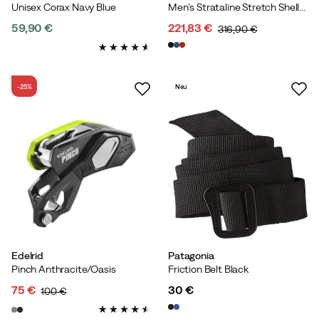
Unisex Corax Navy Blue
Men's Strataline Stretch Shell Black
59,90 €
221,83 €
316,90 €
price
discounted
original
price
price
-25%
Neu
Edelrid
Patagonia
Pinch Anthracite/Oasis
Friction Belt Black
75 €
30 €
100 €
discounted
original
price