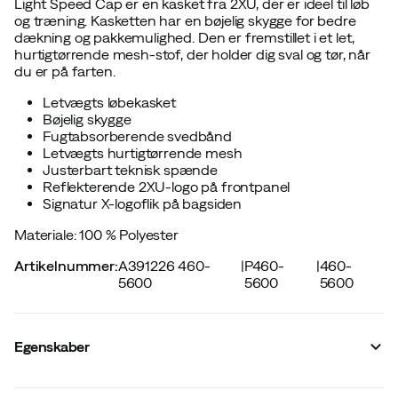
Light Speed Cap er en kasket fra 2XU, der er ideel til løb
og træning. Kasketten har en bøjelig skygge for bedre
dækning og pakkemulighed. Den er fremstillet i et let,
hurtigtørrende mesh-stof, der holder dig sval og tør, når
du er på farten.
Letvægts løbekasket
Bøjelig skygge
Fugtabsorberende svedbånd
Letvægts hurtigtørrende mesh
Justerbart teknisk spænde
Reflekterende 2XU-logo på frontpanel
Signatur X-logoflik på bagsiden
Materiale: 100 % Polyester
Artikelnummer
:
A391226 460-
|
P460-
|
460-
5600
5600
5600
Egenskaber
Leverandørens varenummer
:
UQ6741F