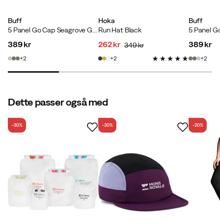
Højde:
155-159
Buff
Hoka
Buff
Vægt:
85-89
5 Panel Go Cap Seagrove Green
Run Hat Black
5 Panel G
Farve:
VOLT/FUCHSIA
389 kr
262 kr
389 kr
349 kr
price
discounted
original
price
2
2
2
price
price
Dette passer også med
Verified by Trustvoice
-30%
-30%
-20%