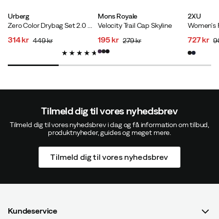
Urberg
Mons Royale
2XU
Zero Color Drybag Set 2.0 White
Velocity Trail Cap Skyline
314 kr
195 kr
727 kr
449 kr
279 kr
9
discounted
original
discounted
original
discoun
original
price
price
price
price
price
price
Tilmeld dig til vores nyhedsbrev
Tilmeld dig til vores nyhedsbrev i dag og få information om tilbud,
produktnyheder, guides og meget mere.
Tilmeld dig til vores nyhedsbrev
Kundeservice