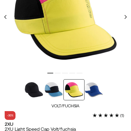
VOLT/FUCHSIA
(
1
)
-30%
2XU
2XU Light Speed Cap Volt/fuchsia