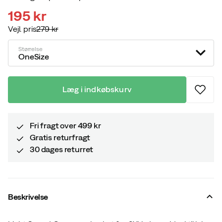
195 kr
Vejl. pris
279 kr
discounted
original
price
price
Størrelse
OneSize
Læg i indkøbskurv
Fri fragt over 499 kr
Gratis returfragt
30 dages returret
Beskrivelse