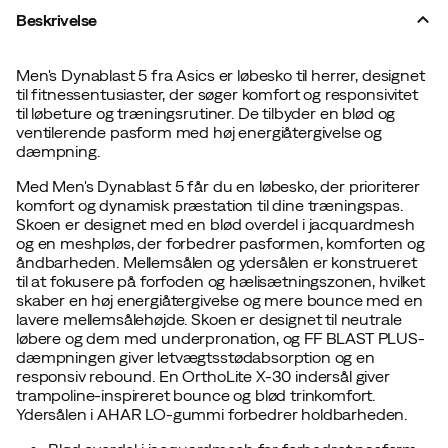
Beskrivelse
Men's Dynablast 5 fra Asics er løbesko til herrer, designet
til fitnessentusiaster, der søger komfort og responsivitet
til løbeture og træningsrutiner. De tilbyder en blød og
ventilerende pasform med høj energiåtergivelse og
dæmpning.
Med Men's Dynablast 5 får du en løbesko, der prioriterer
komfort og dynamisk præstation til dine træningspas.
Skoen er designet med en blød overdel i jacquardmesh
og en meshpløs, der forbedrer pasformen, komforten og
åndbarheden. Mellemsålen og ydersålen er konstrueret
til at fokusere på forfoden og hælisætningszonen, hvilket
skaber en høj energiåtergivelse og mere bounce med en
lavere mellemsålehøjde. Skoen er designet til neutrale
løbere og dem med underpronation, og FF BLAST PLUS-
dæmpningen giver letvægtsstødabsorption og en
responsiv rebound. En OrthoLite X-30 indersål giver
trampoline-inspireret bounce og blød trinkomfort.
Ydersålen i AHAR LO-gummi forbedrer holdbarheden.