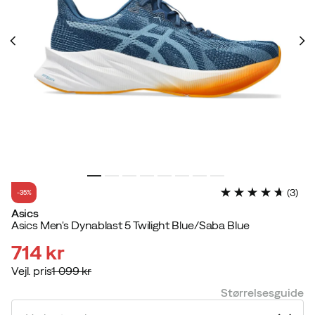
(
3
)
-35%
Asics
Asics Men's Dynablast 5 Twilight Blue/Saba Blue
714 kr
Vejl. pris
1 099 kr
discounted
original
Størrelsesguide
price
price