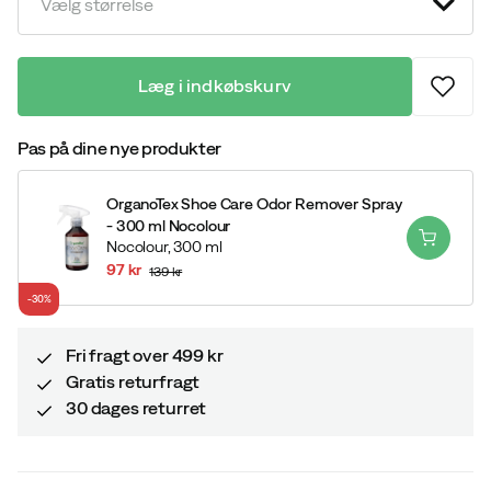
Vælg størrelse
Læg i indkøbskurv
Pas på dine nye produkter
OrganoTex Shoe Care Odor Remover Spray
- 300 ml Nocolour
Nocolour,
300 ml
97 kr
139 kr
discounted
original
-30%
price
price
Fri fragt over 499 kr
Gratis returfragt
30 dages returret