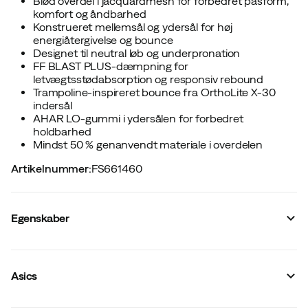
Blød overdel i jacquardmesh for forbedret pasform,
komfort og åndbarhed
Konstrueret mellemsål og ydersål for høj
energiåtergivelse og bounce
Designet til neutral løb og underpronation
FF BLAST PLUS-dæmpning for
letvægtsstødabsorption og responsiv rebound
Trampoline-inspireret bounce fra OrthoLite X-30
indersål
AHAR LO-gummi i ydersålen for forbedret
holdbarhed
Mindst 50 % genanvendt materiale i overdelen
Artikelnummer
:
FS661460
Egenskaber
Leverandørens farvenavn
:
Twilight Blue/Saba Blue
Dæmpning #{value}
:
Normal
Asics
Reflekser
:
Nej
Membran
:
Nej
Vandtætte
:
Nej