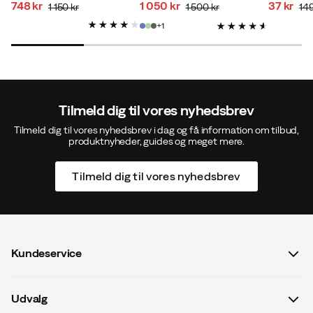
748 kr
1 050 kr
37 kr
1 150 kr
1 500 kr
149
Verified by Trustvoice
discounted
original
discounted
original
discoun
original
1
price
price
price
price
price
price
Tilmeld dig til vores nyhedsbrev
Tilmeld dig til vores nyhedsbrev i dag og få information om tilbud,
produktnyheder, guides og meget mere.
Tilmeld dig til vores nyhedsbrev
Kundeservice
Spørgsmål og svar
Udvalg
Kontakt os