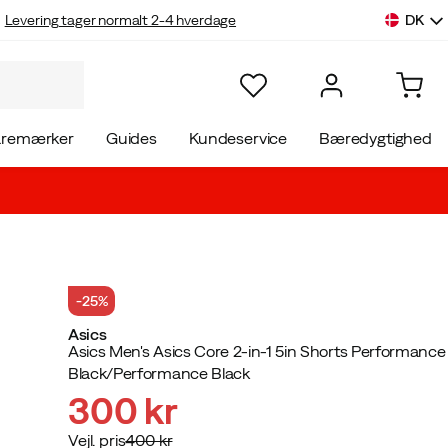
DK
Levering tager normalt 2-4 hverdage
aremærker
Guides
Kundeservice
Bæredygtighed
-25%
Asics
Asics Men's Asics Core 2-in-1 5in Shorts Performance
Black/Performance Black
300 kr
Vejl. pris
400 kr