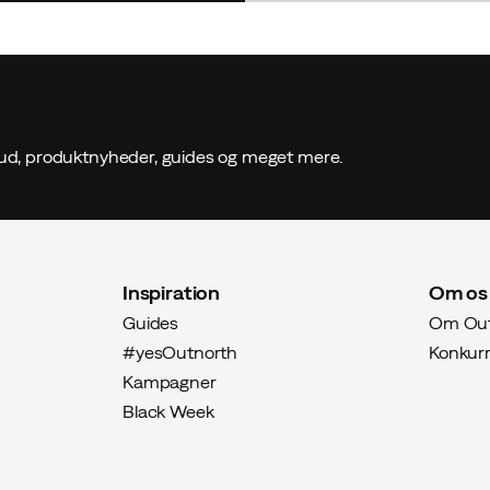
ilbud, produktnyheder, guides og meget mere.
Inspiration
Om os
Guides
Om Out
#yesOutnorth
Konkur
Kampagner
Black Week