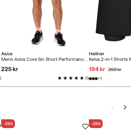
Asics
Hellner
Men's Asics Core 5in Short Performance Black
225 kr
194 kr
259 kr
price
discounted
original
5
)
(
1
)
1
price
price
-25%
-25%