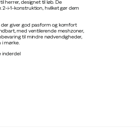
l herrer, designet til løb. De
 2-i-1-konstruktion, hvilket gør dem
, der giver god pasform og komfort
g åndbart, med ventilerende meshzoner,
opbevaring til mindre nødvendigheder,
n i mørke.
 inderdel