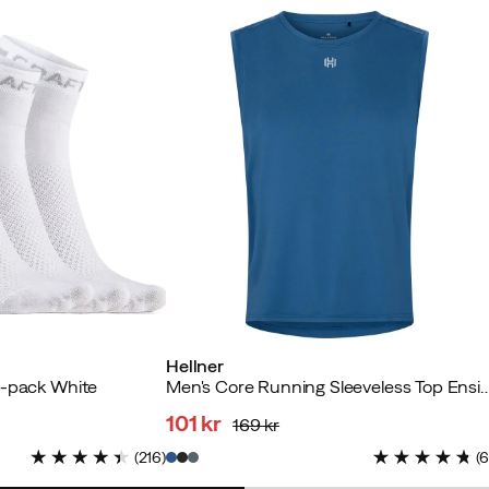
Hellner
3-pack White
Men's Core Running Sleeveless Top
101 kr
169 kr
discounted
original
(
216
)
(
price
price