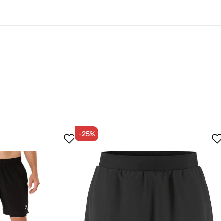
Black
-25%