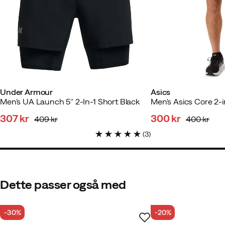
Under Armour
Asics
Men's UA Launch 5'' 2-In-1 Short Black
307 kr
300 kr
409 kr
400 kr
discounted
original
discounted
original
(
3
)
price
price
price
price
Dette passer også med
-30%
-20%