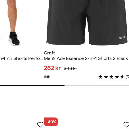
Craft
Men's Asics Core 2-in-1 7in Shorts Performance Black/Performance Black
Men's Adv Essence 2-In-1 Shorts 2 Black
262 kr
349 kr
discounted
original
(
price
price
-40%