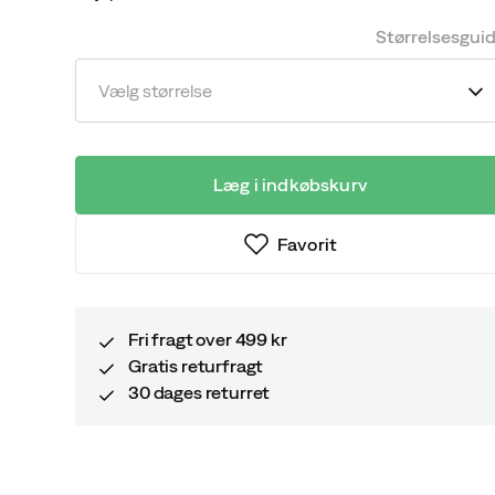
discounted
original
price
price
Størrelsesgui
Vælg størrelse
Læg i indkøbskurv
Favorit
Fri fragt over 499 kr
Gratis returfragt
30 dages returret