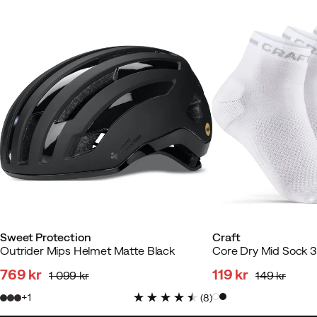
Sweet Protection
Craft
Outrider Mips Helmet Matte Black
Core Dry Mid Sock 
769 kr
119 kr
1 099 kr
149 kr
discounted
original
discounted
original
1
(
8
)
price
price
price
price