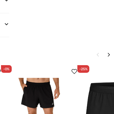
-0%
-25%