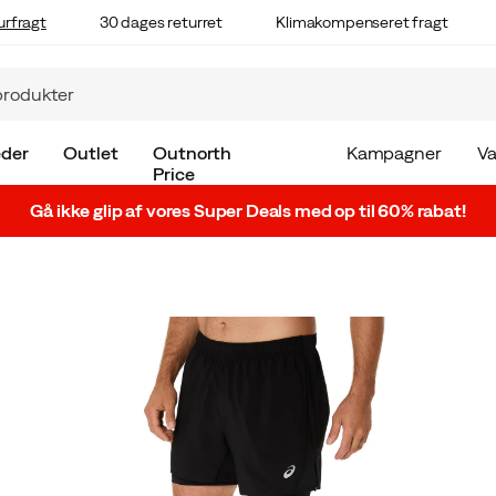
urfragt
30 dages returret
Klimakompenseret fragt
der
Outlet
Outnorth
Kampagner
V
Price
Gå ikke glip af vores Super Deals med op til 60% rabat!