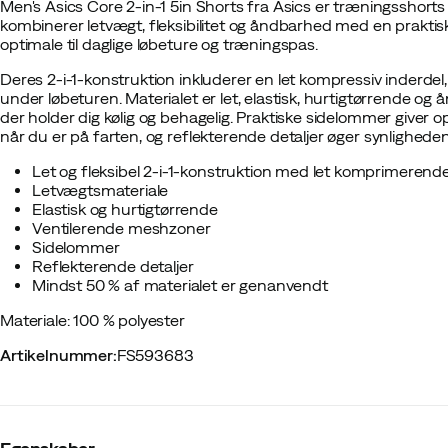
Men's Asics Core 2-in-1 5in Shorts fra Asics er træningsshorts ti
kombinerer letvægt, fleksibilitet og åndbarhed med en praktisk
optimale til daglige løbeture og træningspas.
Deres 2-i-1-konstruktion inkluderer en let kompressiv inderdel
under løbeturen. Materialet er let, elastisk, hurtigtørrende o
der holder dig kølig og behagelig. Praktiske sidelommer giver 
når du er på farten, og reflekterende detaljer øger synlighede
Let og fleksibel 2-i-1-konstruktion med let komprimerende
Letvægtsmateriale
Elastisk og hurtigtørrende
Ventilerende meshzoner
Sidelommer
Reflekterende detaljer
Mindst 50 % af materialet er genanvendt
Materiale: 100 % polyester
Artikelnummer
:
FS593683