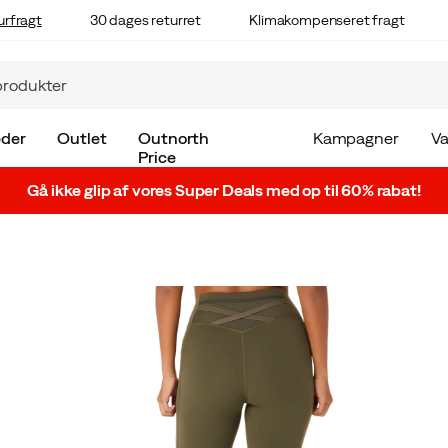
urfragt
30 dages returret
Klimakompenseret fragt
der
Outlet
Outnorth
Kampagner
V
Price
Gå ikke glip af vores Super Deals med op til 60% rabat!