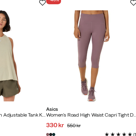
Asics
Women's Nagino Run Adjustable Tank Khaki
Women's Road High Waist Capri Tig
330 kr
550 kr
discounted
original
(