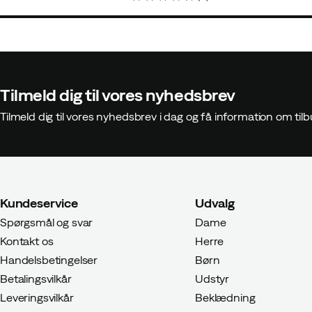
price
price
price
price
Tilmeld dig til vores nyhedsbrev
Tilmeld dig til vores nyhedsbrev i dag og få information om t
Kundeservice
Udvalg
Spørgsmål og svar
Dame
Kontakt os
Herre
Handelsbetingelser
Børn
Betalingsvilkår
Udstyr
Leveringsvilkår
Beklædning