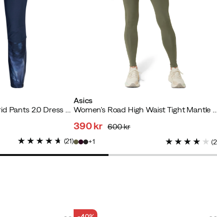
Asics
Women's Harrå Hybrid Pants 2.0 Dress Blue
Women's Road High Waist Tight Mant
390 kr
600 kr
discounted
original
(
21
)
1
(
price
price
-40%