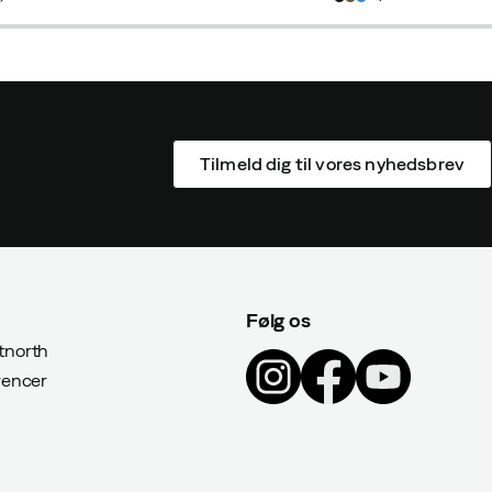
price
price
price
price
Tilmeld dig til vores nyhedsbrev
Følg os
north
rencer