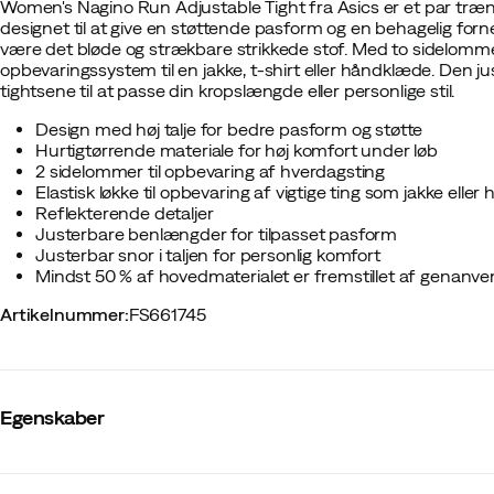
Women's Nagino Run Adjustable Tight fra Asics er et par træning
designet til at give en støttende pasform og en behagelig forn
være det bløde og strækbare strikkede stof. Med to sidelommer 
opbevaringssystem til en jakke, t-shirt eller håndklæde. Den j
tightsene til at passe din kropslængde eller personlige stil.
Design med høj talje for bedre pasform og støtte
Hurtigtørrende materiale for høj komfort under løb
2 sidelommer til opbevaring af hverdagsting
Elastisk løkke til opbevaring af vigtige ting som jakke elle
Reflekterende detaljer
Justerbare benlængder for tilpasset pasform
Justerbar snor i taljen for personlig komfort
Mindst 50 % af hovedmaterialet er fremstillet af genanve
Artikelnummer
:
FS661745
Egenskaber
Leverandørens varenummer
:
2012D137