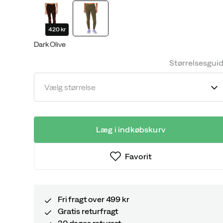
price
price
420 kr
Dark Olive
Størrelsesgui
Vælg størrelse
Læg i indkøbskurv
Favorit
Fri fragt over 499 kr
Gratis returfragt