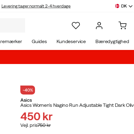
DK
Levering tager normalt 2-4 hverdage
aremærker
Guides
Kundeservice
Bæredygtighed
-40%
Asics
Asics Women's Nagino Run Adjustable Tight Dark Oliv
450 kr
Vejl. pris
750 kr
discounted
original