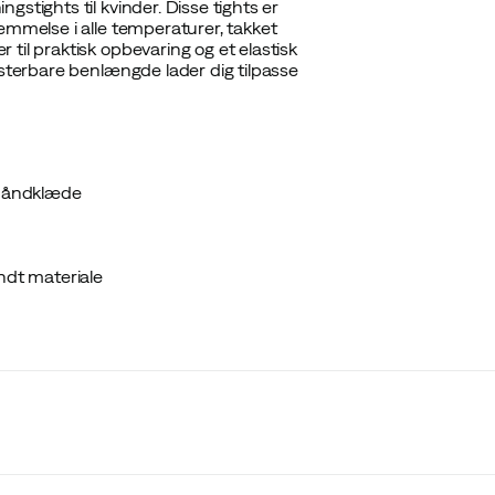
stights til kvinder. Disse tights er
emmelse i alle temperaturer, takket
til praktisk opbevaring og et elastisk
usterbare benlængde lader dig tilpasse
r håndklæde
ndt materiale