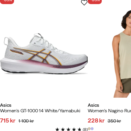
Asics
Asics
Women's GT-1000 14 White/Yamabuki
715 kr
228 kr
1 100 kr
350 kr
discounted
original
discounted
original
(
8
)