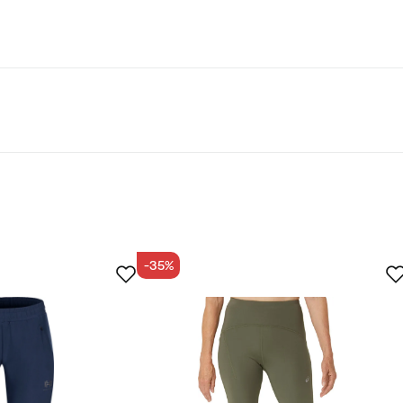
lder mindst 50% genanvendte materialer.
-35%