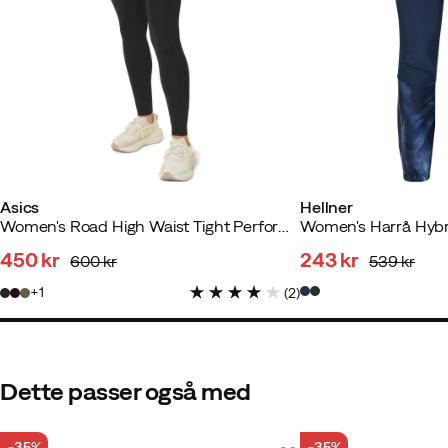
Asics
Hellner
Women's Road High Waist Tight Performance Black
450 kr
243 kr
600 kr
539 kr
discounted
original
discounted
original
1
(
2
)
price
price
price
price
Dette passer også med
-35%
-35%