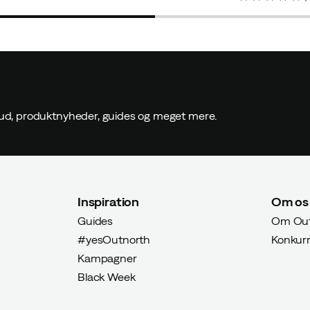
price
price
ilbud, produktnyheder, guides og meget mere.
Inspiration
Om os
Guides
Om Out
#yesOutnorth
Konkur
Kampagner
Black Week