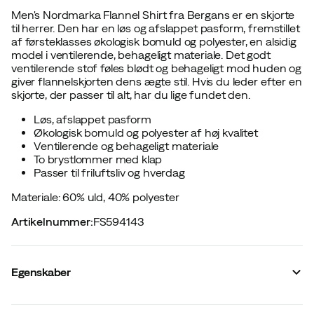
Men's Nordmarka Flannel Shirt fra Bergans er en skjorte
til herrer. Den har en løs og afslappet pasform, fremstillet
af førsteklasses økologisk bomuld og polyester, en alsidig
model i ventilerende, behageligt materiale. Det godt
ventilerende stof føles blødt og behageligt mod huden og
giver flannelskjorten dens ægte stil. Hvis du leder efter en
skjorte, der passer til alt, har du lige fundet den.
Løs, afslappet pasform
Økologisk bomuld og polyester af høj kvalitet
Ventilerende og behageligt materiale
To brystlommer med klap
Passer til friluftsliv og hverdag
Materiale: 60% uld, 40% polyester
Artikelnummer
:
FS594143
Egenskaber
Leverandørens farvenavn
:
Red/Black Check