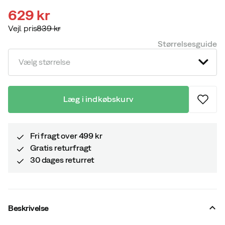
629 kr
Vejl. pris
839 kr
discounted
original
Størrelsesguide
price
price
Vælg størrelse
Læg i indkøbskurv
Fri fragt over 499 kr
Gratis returfragt
30 dages returret
Beskrivelse