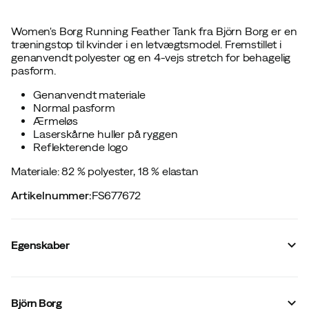
Women's Borg Running Feather Tank fra Björn Borg er en
træningstop til kvinder i en letvægtsmodel. Fremstillet i
genanvendt polyester og en 4-vejs stretch for behagelig
pasform.
Genanvendt materiale
Normal pasform
Ærmeløs
Laserskårne huller på ryggen
Reflekterende logo
Materiale: 82 % polyester, 18 % elastan
Artikelnummer
:
FS677672
Egenskaber
Leverandørens farvenavn
:
Brilliant White
Netpaneler
:
Nej
Björn Borg
Materiale
:
Polyester