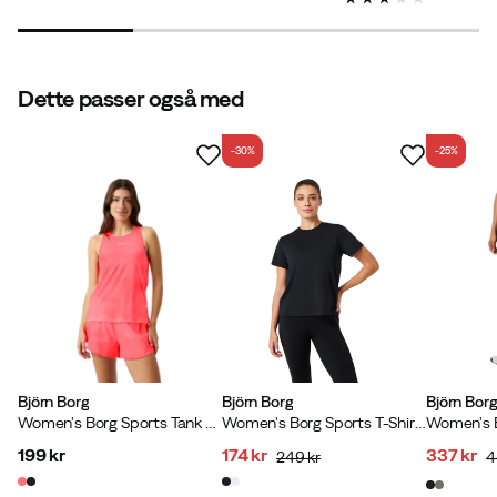
price
price
price
price
price
price
Dette passer også med
-30%
-25%
Björn Borg
Björn Borg
Björn Bor
Women's Borg Sports Tank Top Diva Pink
Women's Borg Sports T-Shirt Black Beauty
199 kr
174 kr
337 kr
249 kr
4
price
discounted
original
discoun
original