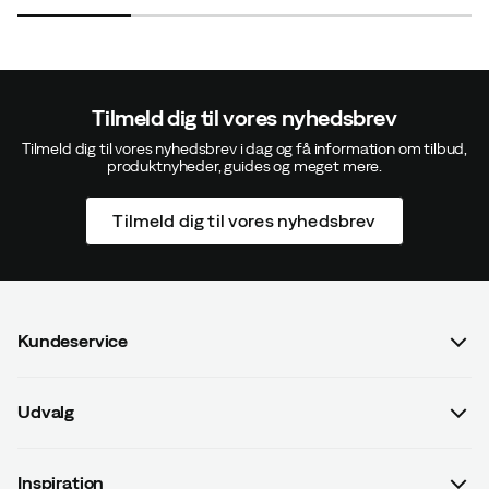
price
price
price
price
Tilmeld dig til vores nyhedsbrev
Tilmeld dig til vores nyhedsbrev i dag og få information om tilbud,
produktnyheder, guides og meget mere.
Tilmeld dig til vores nyhedsbrev
Kundeservice
Spørgsmål og svar
Udvalg
Kontakt os
Dame
Handelsbetingelser
Inspiration