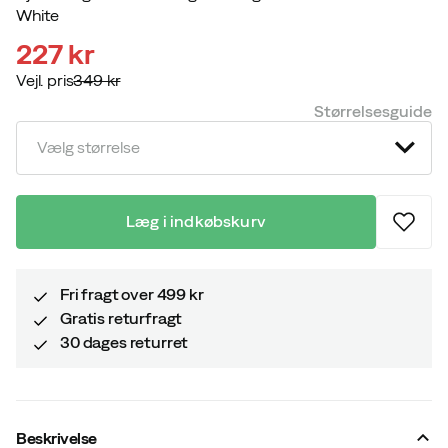
White
227 kr
Vejl. pris
349 kr
discounted
original
Størrelsesguide
price
price
Vælg størrelse
Læg i indkøbskurv
Fri fragt over 499 kr
Gratis returfragt
30 dages returret
Beskrivelse