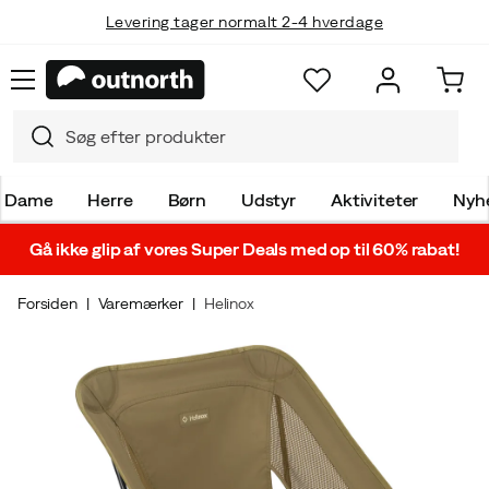
Levering tager normalt 2-4 hverdage
Dame
Herre
Børn
Udstyr
Aktiviteter
Nyh
Gå ikke glip af vores Super Deals med op til 60% rabat!
Forsiden
Varemærker
Helinox