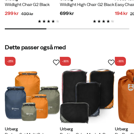
Wildlight Chair G2 Black
Wildlight High Chair G2 Black
Easy Chair
299 kr
699 kr
194 kr
Verified by Trustvoice
499 kr
2
discounted
original
price
discoun
original
price
price
price
price
Dette passer også med
-25%
-30%
-30%
Urberg
Urberg
Urberg