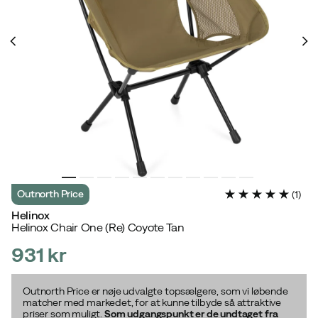
Outnorth Price
(
1
)
Helinox
Helinox Chair One (Re) Coyote Tan
931 kr
price
Outnorth Price er nøje udvalgte topsælgere, som vi løbende
matcher med markedet, for at kunne tilbyde så attraktive
priser som muligt.
Som udgangspunkt er de undtaget fra