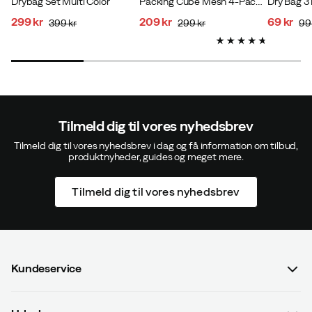
Drybag Set Multi Color
Packing Cube Mesh 4-Pack Multi Color
Dry Bag 3
299 kr
209 kr
69 kr
399 kr
299 kr
99
discounted
original
discounted
original
discoun
original
price
price
price
price
price
price
Tilmeld dig til vores nyhedsbrev
Tilmeld dig til vores nyhedsbrev i dag og få information om tilbud,
produktnyheder, guides og meget mere.
Tilmeld dig til vores nyhedsbrev
Kundeservice
Spørgsmål og svar