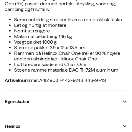
One (Re) passer dermed perfekt til cykling, vandring,
camping og friluftsliv.
Sammenfoldelig stol, der leveres i en praktisk taske
Let og hurtig at montere
Nemt at rengøre
Maksimal belastning 145 kg
Vægt pakket 1000 g
Størrelse pakket 39 x 12 x 13,5 cm
Rammen på Helinox Chair One (re) er 30 % højere
end den almindelige Helinox Chair One
Lidt bredere sæde end Chair One
Stolens ramme materiale DAC TH72M aluminium
Artikelnummer
:
A451908
|
P443-9743
|
443-9743
Egenskaber
Leverandørens varenummer
:
10003224
Leverandørens farvenavn
:
Coyote Tan
Helinox
Maksimal last
:
145 kg