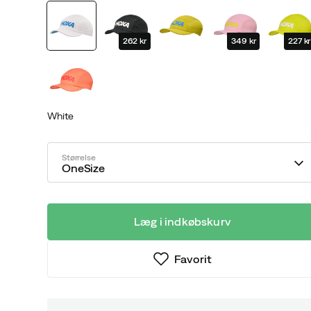
price
price
262 kr
349 kr
227 kr
White
Størrelse
OneSize
Læg i indkøbskurv
Favorit