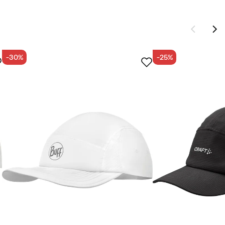
-30%
-25%