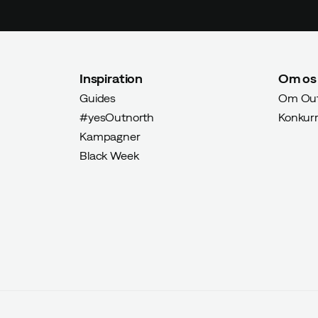
Inspiration
Om os
Guides
Om Out
#yesOutnorth
Konkur
Kampagner
Black Week