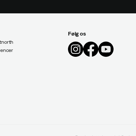
Følg os
north
rencer