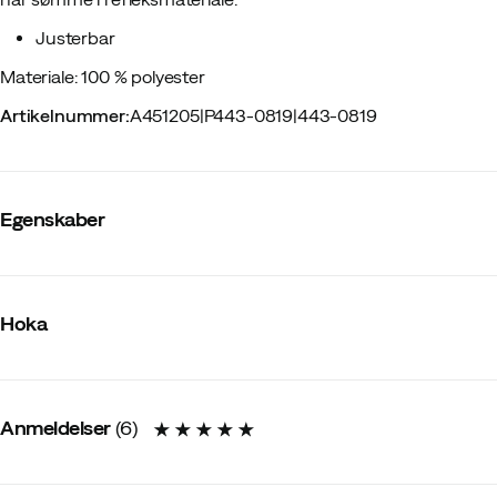
Justerbar
Materiale: 100 % polyester
Artikelnummer
:
A451205
|
P443-0819
|
443-0819
Egenskaber
Leverandørens farvenavn
:
White
Ventileret
:
Ja
Hoka
Vandtæt
:
Nej
Signalfarve
:
Nej
Vandafvisende
:
Nej
Materiale
:
Polyester
Størrelse
:
OneSize
Anmeldelser
(
6
)
Lavet i
:
Kina