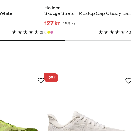
Hellner
 White
Skuoge Stretch Ribstop Cap Cloudy D
127 kr
169 kr
ræftet køber
discounted
original
(
6
)
(
1
price
price
kræftet køber
-25%
æftet køber