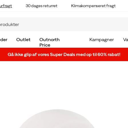
urfragt
30 dages returret
Klimakompenseret fragt
der
Outlet
Outnorth
Kampagner
V
Price
Gå ikke glip af vores Super Deals med op til 60% rabat!