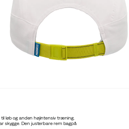
til løb og anden højintensiv træning.
bar skygge. Den justerbare rem bagpå