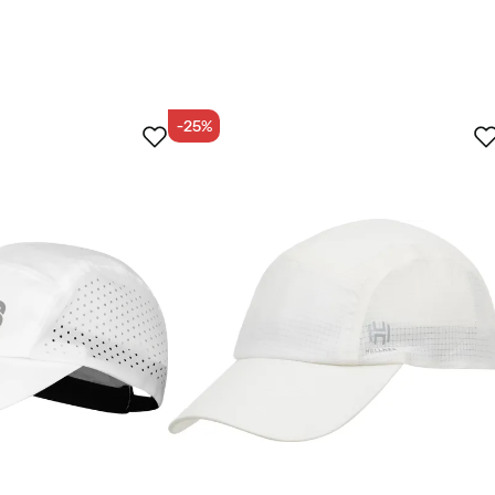
-25%
et køber
tet køber