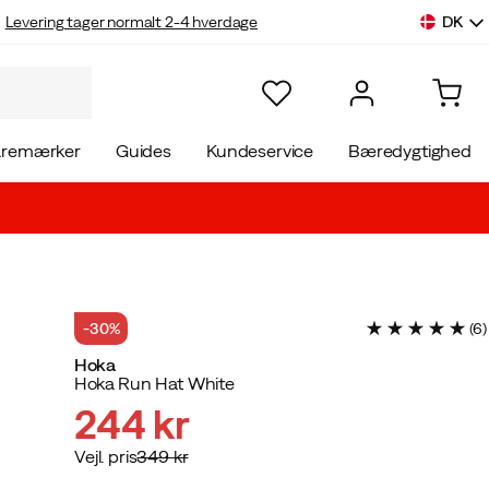
DK
Levering tager normalt 2-4 hverdage
aremærker
Guides
Kundeservice
Bæredygtighed
-30%
(
6
)
Hoka
Hoka Run Hat White
244 kr
Vejl. pris
349 kr
discounted
original