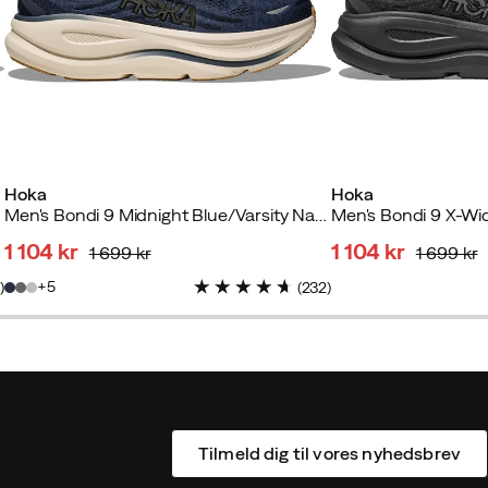
Hoka
Hoka
Men's Bondi 9 Midnight Blue/Varsity Navy
Men's Bondi 9 X-Wi
1 104 kr
1 104 kr
1 699 kr
1 699 kr
discounted
original
discounted
original
5
3
)
(
232
)
price
price
price
price
Tilmeld dig til vores nyhedsbrev