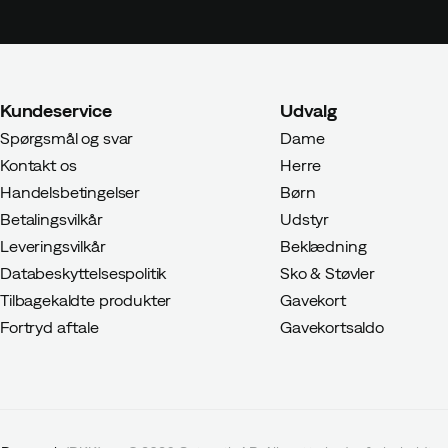
Kundeservice
Udvalg
Spørgsmål og svar
Dame
Kontakt os
Herre
Handelsbetingelser
Børn
Betalingsvilkår
Udstyr
Leveringsvilkår
Beklædning
Databeskyttelsespolitik
Sko & Støvler
Tilbagekaldte produkter
Gavekort
Fortryd aftale
Gavekortsaldo