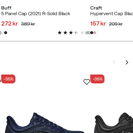
Buff
Craft
ancer
5 Panel Cap (2021) R-Solid Black
Hypervent Cap Bla
272 kr
157 kr
389 kr
209 kr
discounted
original
discounted
original
3
)
(
4
)
price
price
price
price
-35%
-35%