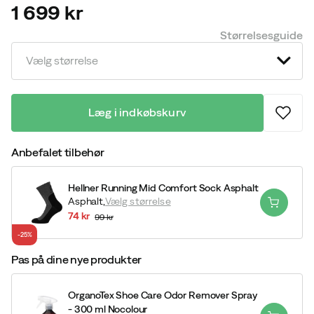
1 699 kr
price
Størrelsesguide
Vælg størrelse
Læg i indkøbskurv
Anbefalet tilbehør
Hellner Running Mid Comfort Sock Asphalt
Asphalt,
Vælg størrelse
74 kr
99 kr
discounted
original
-25%
price
price
Pas på dine nye produkter
OrganoTex Shoe Care Odor Remover Spray
- 300 ml Nocolour