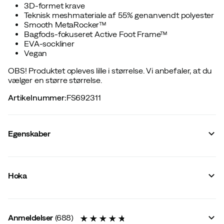
3D-formet krave
Teknisk meshmateriale af 55% genanvendt polyester
Smooth MetaRocker™
Bagfods-fokuseret Active Foot Frame™
EVA-sockliner
Vegan
OBS! Produktet opleves lille i størrelse. Vi anbefaler, at du
vælger en større størrelse.
Artikelnummer
:
FS692311
Egenskaber
Leverandørens farvenavn
:
Black/Neon Dragonfruit
Dæmpning #{value}
:
Maksimal
Hoka
Reflekser
:
Ja
Membran
:
Nej
For
:
Syntetisk
Vandtætte
:
Nej
Anmeldelser
(
688
)
Last
:
Smal