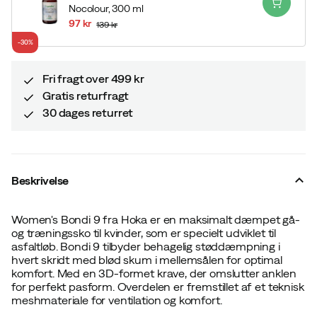
Nocolour,
300 ml
97 kr
139 kr
discounted
original
-30%
price
price
Fri fragt over 499 kr
Gratis returfragt
30 dages returret
Beskrivelse
Women's Bondi 9 fra Hoka er en maksimalt dæmpet gå-
og træningssko til kvinder, som er specielt udviklet til
asfaltløb. Bondi 9 tilbyder behagelig støddæmpning i
hvert skridt med blød skum i mellemsålen for optimal
komfort. Med en 3D-formet krave, der omslutter anklen
for perfekt pasform. Overdelen er fremstillet af et teknisk
meshmateriale for ventilation og komfort.