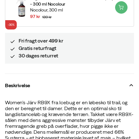
- 300 ml Nocolour
Nocolour,
300 ml
97 kr
139 kr
discounted
original
-30%
price
price
Fri fragt over 499 kr
Gratis returfragt
30 dages returret
Beskrivelse
Women's Järv RB9X fra Icebug er en løbesko til trail, og
den er beregnet til damer. Dette er en optimal sko til
langdistanceløb og krævende terræn. Takket være RB9X-
sålen med dens aggressive mønster tilbyder Järv et
fremragende greb på overflader, hvor pigge ikke er
nødvendige. Dens mellemsål er produceret med 66%
Susterra – et biobaseret materiale lavet af majs – hvilket