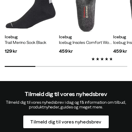
Verified by Trustvoice
Icebug
Icebug
Icebug
Trail Merino Sock Black
Icebug Insoles Comfort Wool High Charcoal
129 kr
459 kr
459 kr
price
price
price
Tilmeld dig til vores nyhedsbrev
Tilmeld dig til vores nyhedsbrev i dag og få information om tilbud,
produktnyheder, guides og meget mere.
Tilmeld dig til vores nyhedsbrev