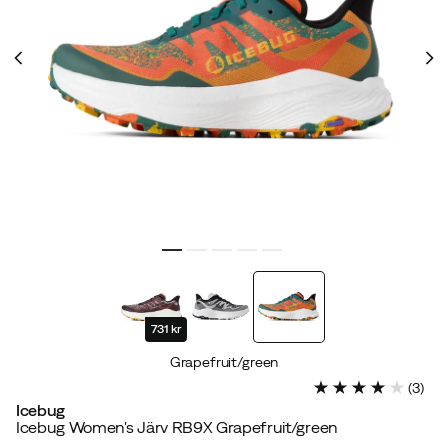
731 kr
Grapefruit/green
(
3
)
Icebug
Icebug Women's Järv RB9X Grapefruit/green