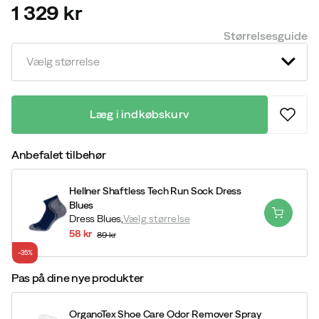
1 329 kr
price
Størrelsesguide
Vælg størrelse
Læg i indkøbskurv
Anbefalet tilbehør
Hellner Shaftless Tech Run Sock Dress
Blues
Dress Blues,
Vælg størrelse
58 kr
89 kr
discounted
original
-35%
price
price
Pas på dine nye produkter
OrganoTex Shoe Care Odor Remover Spray